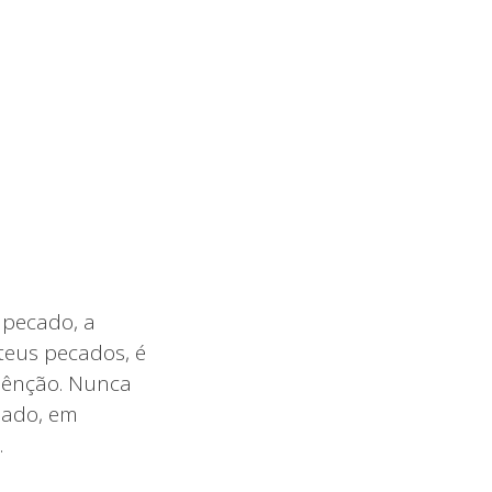
o pecado, a
 teus pecados, é
 bênção. Nunca
iado, em
.