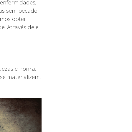
 enfermidades;
as sem pecado.
amos obter
e. Através dele
uezas e honra,
se materializem.