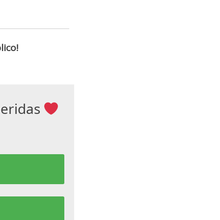
ico!
ueridas