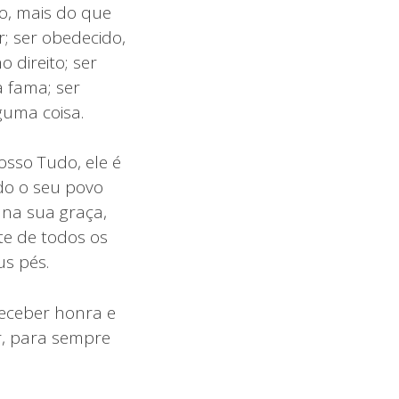
o, mais do que
; ser obedecido,
 direito; ser
 fama; ser
lguma coisa.
osso Tudo, ele é
do o seu povo
 na sua graça,
e de todos os
us pés.
receber honra e
r, para sempre