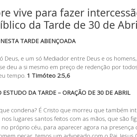
e vive para fazer intercessã
íblico da Tarde de 30 de Abri
 NESTA TARDE ABENÇOADA
 Deus, e um só Mediador entre Deus e os homens, 
e deu a si mesmo em preço de redenção por todos,
eu tempo.
1 Timóteo 2:5,6
 ESTUDO DA TARDE – ORAÇÃO DE 30 DE ABRIL
que condena? É Cristo que morreu que também int
a nos lugares santos feitos com as mãos, que são fi
 no próprio céu, para aparecer agora na presença
omem pecar, temos um advogado com o Pai, Jesus Cri