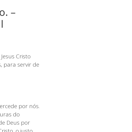
o. –
l
Jesus Cristo
 para servir de
ercede por nós.
guras do
 de Deus por
sto, o justo.