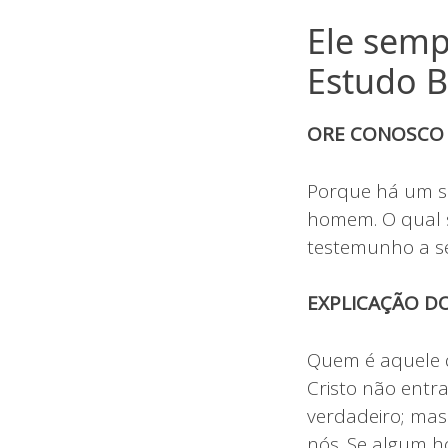
Ele sempr
Estudo B
ORE CONOSCO
Porque há um só
homem. O qual s
testemunho a s
EXPLICAÇÃO DO
Quem é aquele 
Cristo não entr
verdadeiro; mas
nós. Se algum h