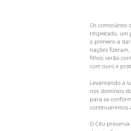
Os comissários d
respeitado, um 
o primeiro a da
nações fizeram, 
filhos serão con
com ouro e prat
Levantando a su
nos domínios do
para se conform
continuaremos a
O Céu preserva-