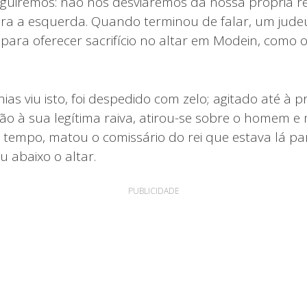
seguiremos: não nos desviaremos da nossa própria r
ara a esquerda. Quando terminou de falar, um jud
 para oferecer sacrifício no altar em Modein, como o
as viu isto, foi despedido com zelo; agitado até à 
zão à sua legítima raiva, atirou-se sobre o homem 
 tempo, matou o comissário do rei que estava lá pa
ou abaixo o altar.
PUBLICIDADE