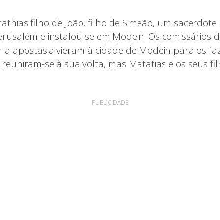
athias filho de João, filho de Simeão, um sacerdot
Jerusalém e instalou-se em Modein. Os comissários d
a apostasia vieram à cidade de Modein para os faze
s reuniram-se à sua volta, mas Matatias e os seus fi
PUBLICIDADE