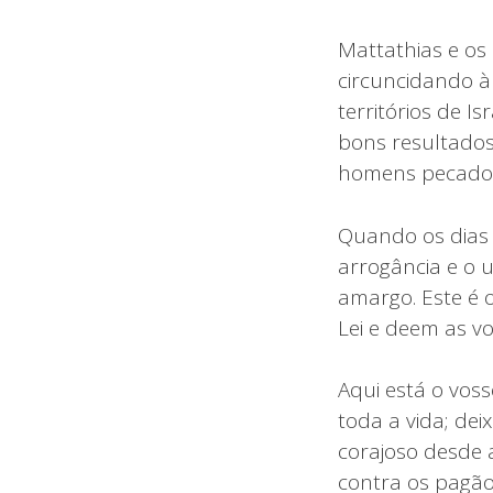
Mattathias e os
circuncidando à
territórios de 
bons resultados
homens pecador
Quando os dias d
arrogância e o 
amargo. Este é 
Lei e deem as v
Aqui está o vos
toda a vida; de
corajoso desde 
contra os pagão