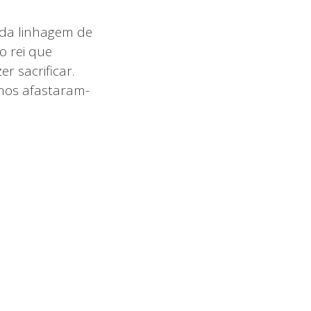
e da linhagem de
o rei que
r sacrificar.
lhos afastaram-