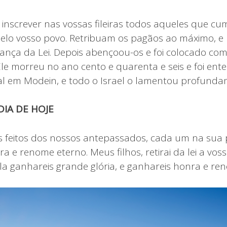
 inscrever nas vossas fileiras todos aqueles que cu
 pelo vosso povo. Retribuam os pagãos ao máximo,
ança da Lei. Depois abençoou-os e foi colocado com
le morreu no ano cento e quarenta e seis e foi ent
l em Modein, e todo o Israel o lamentou profunda
IA DE HOJE
feitos dos nossos antepassados, cada um na sua p
 e renome eterno. Meus filhos, retirai da lei a vo
ela ganhareis grande glória, e ganhareis honra e re