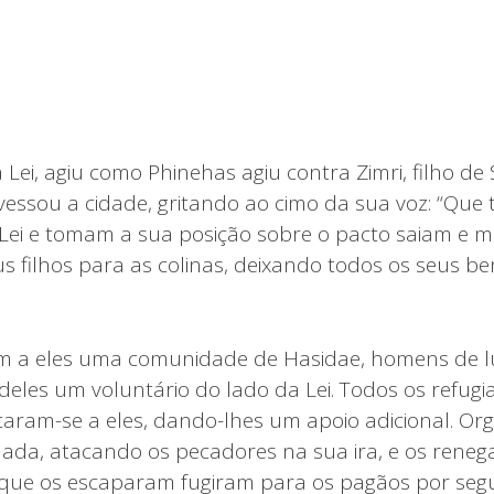
 Lei, agiu como Phinehas agiu contra Zimri, filho de
vessou a cidade, gritando ao cimo da sua voz: “Que
 Lei e tomam a sua posição sobre o pacto saiam e m
s filhos para as colinas, deixando todos os seus b
am a eles uma comunidade de Hasidae, homens de l
deles um voluntário do lado da Lei. Todos os refug
taram-se a eles, dando-lhes um apoio adicional. Or
da, atacando os pecadores na sua ira, e os reneg
s que os escaparam fugiram para os pagãos por seg