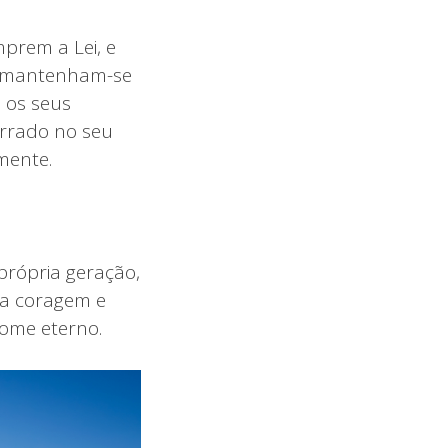
mprem a Lei, e
 e mantenham-se
 os seus
errado no seu
mente.
rópria geração,
ssa coragem e
nome eterno.