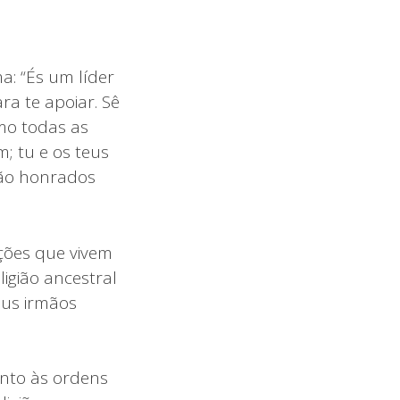
a: “És um líder
ra te apoiar. Sê
mo todas as
m; tu e os teus
erão honrados
ções que vivem
igião ancestral
eus irmãos
nto às ordens