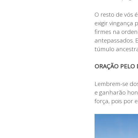
O resto de vós é
exigir vingança
firmes na orden
antepassados. E
túmulo ancestra
ORAÇÃO PELO D
Lembrem-se dos 
e ganharão honra
força, pois por 