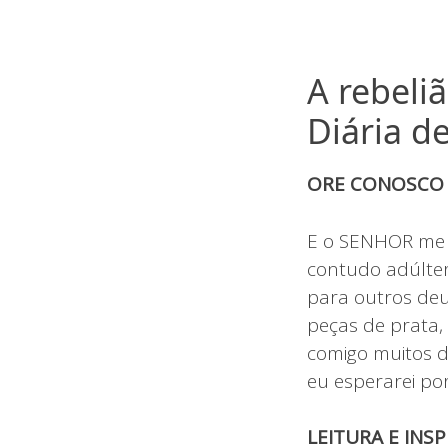
A rebeli
Diária d
ORE CONOSCO
E o SENHOR me d
contudo adúlter
para outros deu
peças de prata, 
comigo muitos d
eu esperarei por
LEITURA E INS