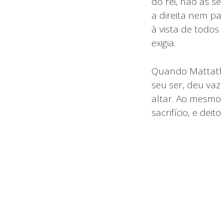
do rei, não as 
a direita nem p
à vista de todos
exigia.
Quando Mattathi
seu ser, deu va
altar. Ao mesmo
sacrifício, e deit