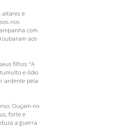
 altares e
isos nos
ua campanha com
e roubaram aos
eus filhos: “A
 tumulto e ódio
r ardente pela
senso. Ouçam-no
s, forte e
nduza a guerra