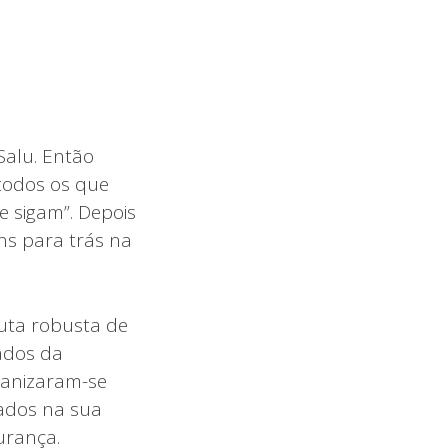
 Salu. Então
 todos os que
e sigam”. Depois
ens para trás na
uta robusta de
iados da
ganizaram-se
ados na sua
urança.