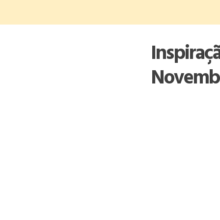
Skip
to
content
Inspiraç
Novemb