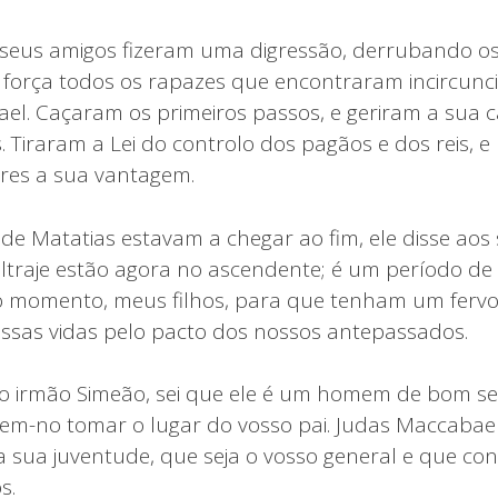
 seus amigos fizeram uma digressão, derrubando os
 força todos os rapazes que encontraram incircunc
Israel. Caçaram os primeiros passos, e geriram a s
. Tiraram a Lei do controlo dos pagãos e dos reis, 
es a sua vantagem.
e Matatias estavam a chegar ao fim, ele disse aos s
ultraje estão agora no ascendente; é um período de
o momento, meus filhos, para que tenham um fervo
ossas vidas pelo pacto dos nossos antepassados.
so irmão Simeão, sei que ele é um homem de bom 
ixem-no tomar o lugar do vosso pai. Judas Maccabaeu
a sua juventude, que seja o vosso general e que co
s.