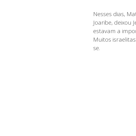
Nesses dias, Mat
Joaribe, deixou 
estavam a impor 
Muitos israelita
se.