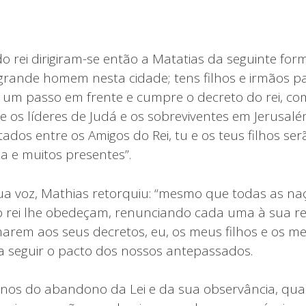
o rei dirigiram-se então a Matatias da seguinte form
grande homem nesta cidade; tens filhos e irmãos pa
r um passo em frente e cumpre o decreto do rei, co
e os líderes de Judá e os sobreviventes em Jerusalé
tados entre os Amigos do Rei, tu e os teus filhos s
a e muitos presentes”.
a voz, Mathias retorquiu: “mesmo que todas as na
 rei lhe obedeçam, renunciando cada uma à sua rel
arem aos seus decretos, eu, os meus filhos e os m
 seguir o pacto dos nossos antepassados.
nos do abandono da Lei e da sua observância, qua