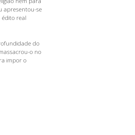
eligião nem para
eu apresentou-se
 édito real
profundidade do
e massacrou-o no
ra impor o