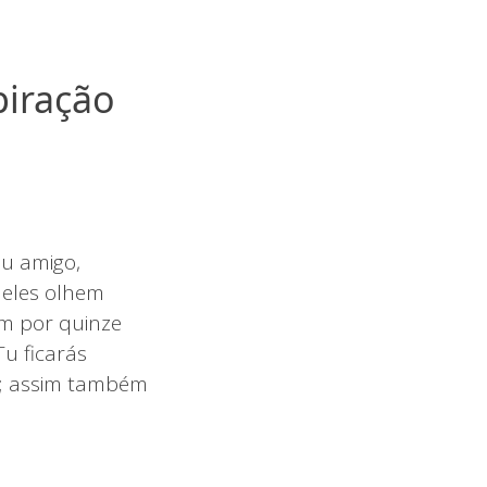
piração
u amigo,
 eles olhem
im por quinze
Tu ficarás
m; assim também