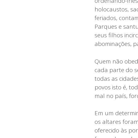
ordenando-lhes
holocaustos, sa
feriados, conta
Parques e santu
seus filhos inci
abominações, pa
Quem não obedec
cada parte do s
todas as cidade
povos isto é, t
mal no país, for
Em um determina
os altares foram
oferecido às por