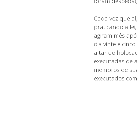
foram despedaç
Cada vez que a
praticando a lei
agiram mês após
dia vinte e cinc
altar do holocau
executadas de a
membros de sua 
executados com 