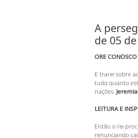
A perseg
de 05 d
ORE CONOSC
E trarei sobre a
tudo quanto está
nações.
Jeremia
LEITURA E INS
Então o rei pro
renunciando cad