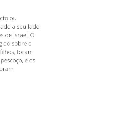
cto ou
gado a seu lado,
 de Israel. O
igido sobre o
filhos, foram
pescoço, e os
foram