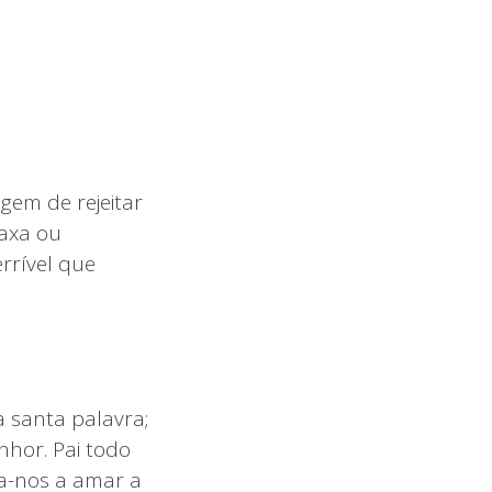
gem de rejeitar
taxa ou
rrível que
a santa palavra;
nhor. Pai todo
na-nos a amar a