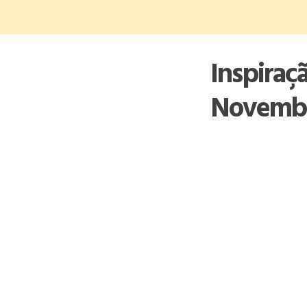
Skip
to
content
Inspiraç
Novemb