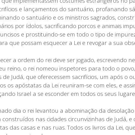
 que implementassem costumes estrangeiros no paí
crifícios e lançamentos do santuário, profanando s
minando o santuário e os ministros sagrados, constr
ários por ídolos, sacrificando porcos e animais imp
rcuncisos e prostituindo-se em todo o tipo de impure
ra que possam esquecer a Lei e revogar a sua obse
er a ordem do rei deve ser jogado, escrevendo ne
eu reino, o rei nomeou inspetores para todo o povo
s de Judá, que oferecessem sacrifícios, um após o o
odos os apóstatas da Lei reuniram-se com eles, e as
çando Israel a se esconder em todos os seus lugares
do dia o rei levantou a abominação da desolação s
 construídos nas cidades circunvizinhas de Judá, e 
tas das casas e nas ruas. Todos os livros da Lei, qu