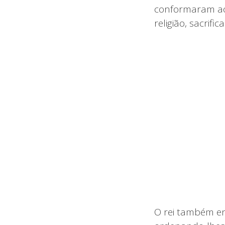
conformaram ao 
religião, sacrif
O rei também en