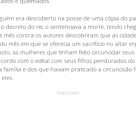
ados e queimados.
lguém era descoberto na posse de uma cópia do pa
, o decreto do rei, o sentenciava a morte, tendo che
 mês contra os autores descobriram que as cidades
o do mês em que se oferecia um sacrifício no altar er
sto, as mulheres que tinham feito circuncidar seus 
cordo com o edital com seus filhos pendurados do 
família e dos que haviam praticado a circuncisão 
eles.
PUBLICIDADE