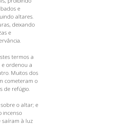
s, proibindo
ábados e
uindo altares.
uras, deixando
zas e
rvância.
stes termos a
, e ordenou a
utro. Muitos dos
sim cometeram o
 de refúgio.
obre o altar; e
o incenso
e saíram à luz