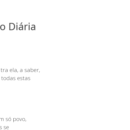
o Diária
ra ela, a saber,
a todas estas
um só povo,
s se