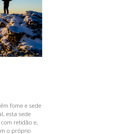
têm fome e sede
l, esta sede
com retidão e,
om o próprio