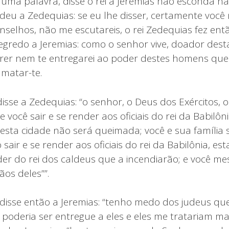
 uma palavra, disse o rei a Jeremias não esconda n
deu a Zedequias: se eu lhe disser, certamente voc
nselhos, não me escutareis, o rei Zedequias fez ent
gredo a Jeremias: como o senhor vive, doador desta
rrer nem te entregarei ao poder destes homens que
matar-te.
isse a Zedequias: “o senhor, o Deus dos Exércitos, o
se você sair e se render aos oficiais do rei da Babilôn
esta cidade não será queimada; você e sua família s
sair e se render aos oficiais do rei da Babilônia, es
er do rei dos caldeus que a incendiarão; e você m
os deles””.
disse então a Jeremias: “tenho medo dos judeus que 
 poderia ser entregue a eles e eles me tratariam ma