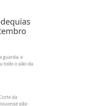
Zedequias
etembro
a guarda; e
ou todo o pão da
 Corte da
 houvesse pão