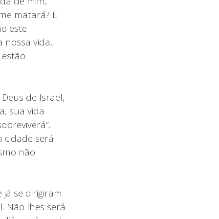
ada de mim,
ê me matará? E
ão este
 nossa vida,
 estão
 Deus de Israel,
ia, sua vida
obreviverá”.
ta cidade será
esmo não
já se dirigiram
l. Não lhes será