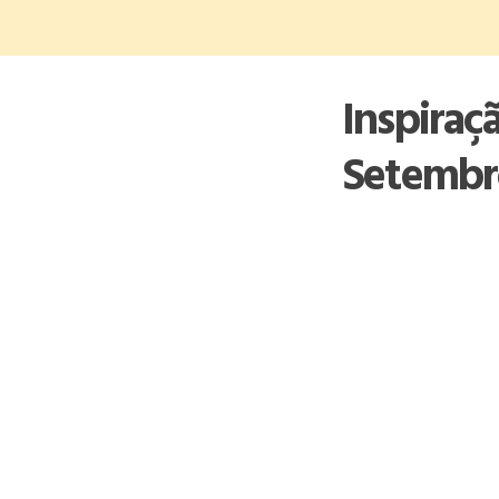
Skip
to
content
Inspiraç
Setembr