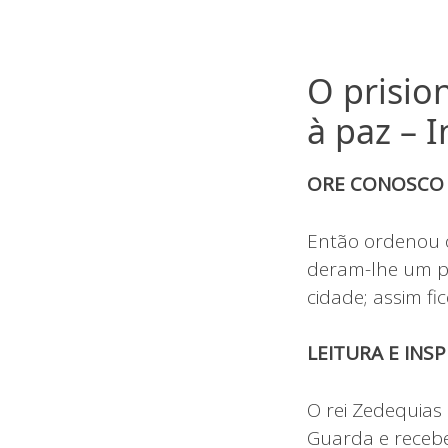
O prisio
à paz – 
ORE CONOSCO
Então ordenou o
deram-lhe um pã
cidade; assim fi
LEITURA E INS
O rei Zedequias
Guarda e receb