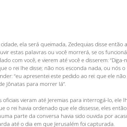
 cidade, ela será queimada, Zedequias disse então a
uvir estas palavras ou você morrerá, se os funcioná
lado com você, e vierem até você e disserem: “Diga-
 que o rei lhe disse; não nos esconda nada, ou nós 
nder: “eu apresentei este pedido ao rei: que ele n
de Jônatas para morrer lá”.
 oficiais vieram até Jeremias para interrogá-lo, ele l
e o rei havia ordenado que ele dissesse, eles entã
huma parte da conversa havia sido ouvida por acaso
rda até o dia em que Jerusalém foi capturada.