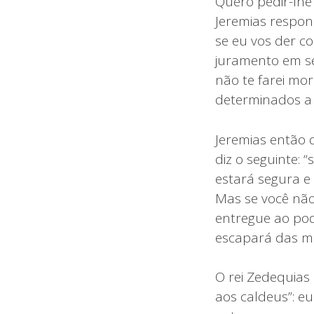
Quero pedir-lhe
Jeremias respon
se eu vos der co
juramento em se
não te farei mo
determinados a 
Jeremias então d
diz o seguinte: “
estará segura e 
Mas se você não 
entregue ao pod
escapará das mã
O rei Zedequias 
aos caldeus”: eu