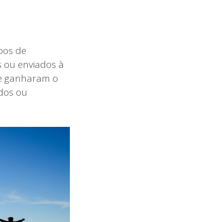
pos de
s ou enviados à
ue ganharam o
dos ou