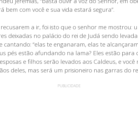
ndeu Jeremias, “basta ouvir a voz do Senhor, em ob
 irá bem com você e sua vida estará segura”.
 recusarem a ir, foi isto que o senhor me mostrou: 
s deixadas no palácio do rei de Judá sendo levadas
a e cantando: “elas te enganaram, elas te alcançara
us pés estão afundando na lama? Eles estão para c
 esposas e filhos serão levados aos Caldeus, e voc
os deles, mas será um prisioneiro nas garras do rei
PUBLICIDADE