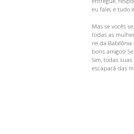
entregue, respo
eu falei, e tudo
Mas se vocês se
todas as mulhere
rei da Babilôni
bons amigos! Se
Sim, todas suas
escapará das mã