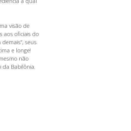
ediência à qual
uma visão de
 aos oficiais do
m demais”, seus
ima e longe!
ê mesmo não
 da Babilônia.