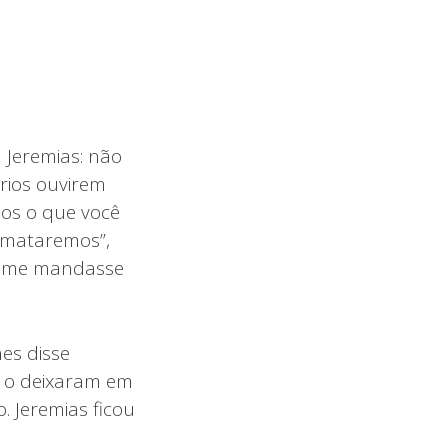
 Jeremias: não
rios ouvirem
nos o que você
o mataremos”,
ão me mandasse
hes disse
o o deixaram em
. Jeremias ficou