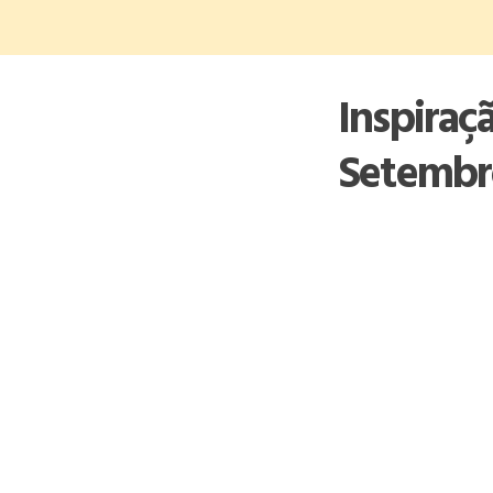
Skip
to
content
Inspiraç
Setembr