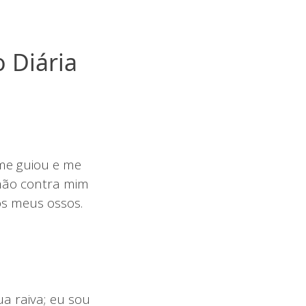
 Diária
 me guiou e me
 mão contra mim
os meus ossos.
a raiva; eu sou