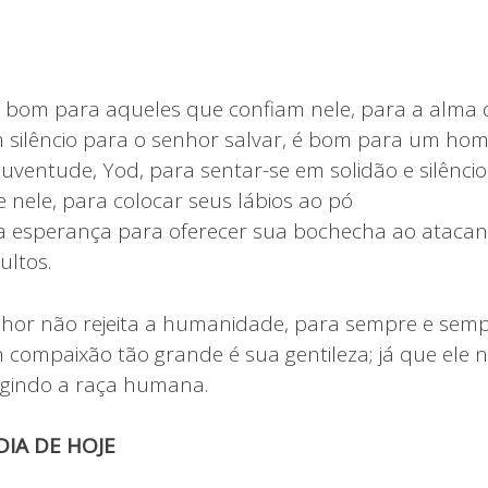
é bom para aqueles que confiam nele, para a alma 
 silêncio para o senhor salvar, é bom para um ho
 juventude, Yod, para sentar-se em solidão e silênc
 nele, para colocar seus lábios ao pó
ja esperança para oferecer sua bochecha ao atacant
ultos.
nhor não rejeita a humanidade, para sempre e sempr
m compaixão tão grande é sua gentileza; já que ele
igindo a raça humana.
IA DE HOJE