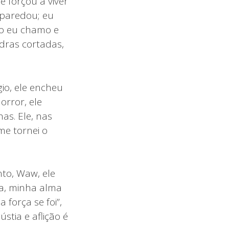
 forçou a viver
mparedou; eu
do eu chamo e
dras cortadas,
io, ele encheu
orror, ele
as. Ele, nas
me tornei o
to, Waw, ele
a, minha alma
 força se foi”,
tia e aflição é