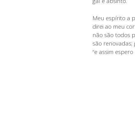
gal e absinto.
Meu espírito a 
direi ao meu co
não são todos p
são renovadas; 
“e assim espero 