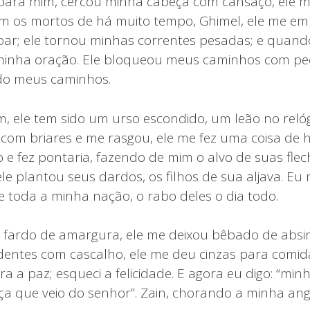
 para mim, cercou minha cabeça com cansaço, ele me
m os mortos de há muito tempo, Ghimel, ele me e
ar; ele tornou minhas correntes pesadas; e quan
a minha oração. Ele bloqueou meus caminhos com pe
ído meus caminhos.
m, ele tem sido um urso escondido, um leão no relóg
om briares e me rasgou, ele me fez uma coisa de h
e fez pontaria, fazendo de mim o alvo de suas flech
le plantou seus dardos, os filhos de sua aljava. Eu 
e toda a minha nação, o rabo deles o dia todo.
fardo de amargura, ele me deixou bêbado de absin
entes com cascalho, ele me deu cinzas para comid
a a paz; esqueci a felicidade. E agora eu digo: “minha
a que veio do senhor”. Zain, chorando a minha angús