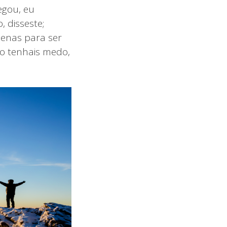
egou, eu
 disseste;
penas para ser
o tenhais medo,