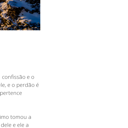
 confissão e o
le, e o perdão é
 pertence
simo tomou a
dele e ele a