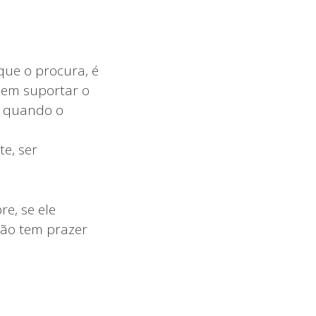
que o procura, é
mem suportar o
io quando o
e, ser
e, se ele
 não tem prazer