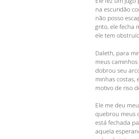
Ele fez um jugo
na escuridão co
não posso escap
grito, ele fech
ele tem obstru
Daleth, para mi
meus caminhos c
dobrou seu arco 
minhas costas, e
motivo de riso d
Ele me deu meu 
quebrou meus d
está fechada par
aquela esperanç