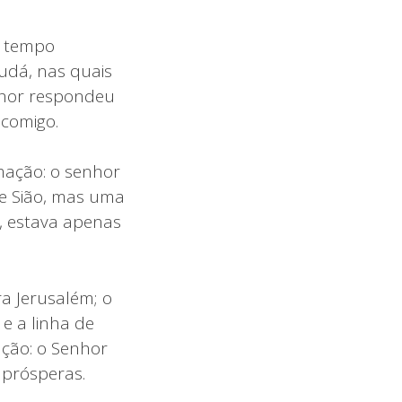
o tempo
Judá, nas quais
enhor respondeu
 comigo.
amação: o senhor
 e Sião, mas uma
, estava apenas
a Jerusalém; o
e a linha de
ção: o Senhor
 prósperas.