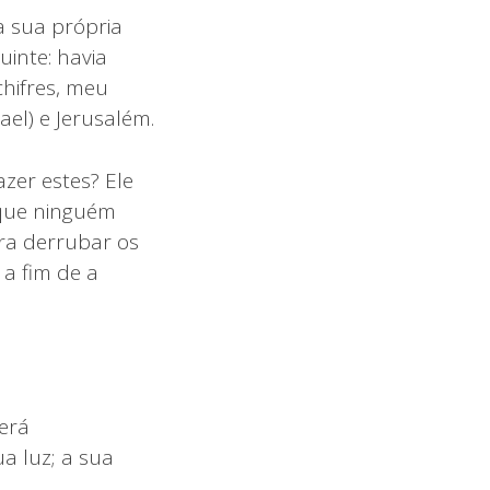
a sua própria
uinte: havia
chifres, meu
ael) e Jerusalém.
zer estes? Ele
 que ninguém
ara derrubar os
 a fim de a
erá
a luz; a sua