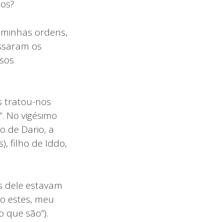
dos?
s minhas ordens,
assaram os
ssos
s tratou-nos
. No vigésimo
o de Dario, a
), filho de Iddo,
s dele estavam
ão estes, meu
o que são”).