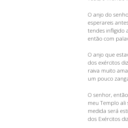
O anjo do senho
esperareis ante
tendes infligid
então com palav
O anjo que esta
dos exércitos d
raiva muito ama
um pouco zangad
O senhor, então
meu Templo ali s
medida será est
dos Exércitos di