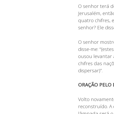
O senhor terá d
Jerusalém, então
quatro chifres, 
senhor? Ele diss
O senhor mostrou
disse-me: “(est
ousou levantar 
chifres das naç
dispersar)”.
ORAÇÃO PELO D
Volto novamente
reconstruído. A 
lâmpada será o 