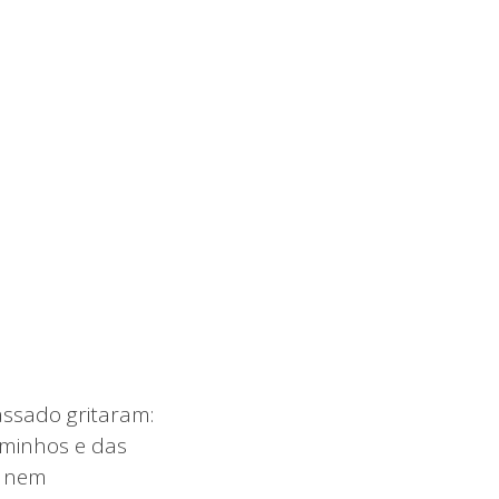
ssado gritaram:
aminhos e das
m nem