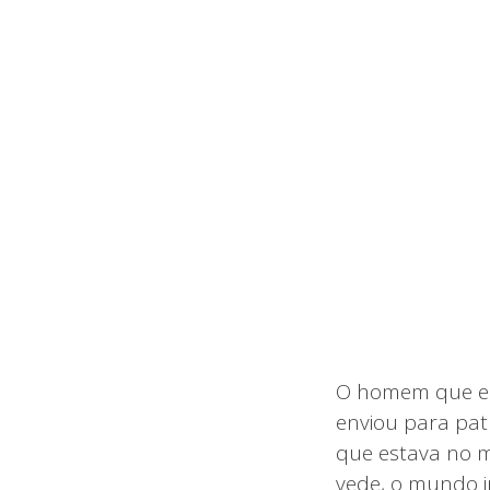
O homem que es
enviou para pat
que estava no m
vede, o mundo i