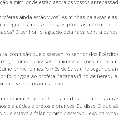
ção a mim, onde estão agora os vossos antepassa
profetas ainda estão vivos? As minhas palavras e a
carreguei os meus servos, os profetas, não ultrap
ados? O senhor foi agitado pela raiva contra os vo
a tal confusão que disseram: “o senhor dos Exército
azer, e como os nossos caminhos e ações mereciam”
écimo primeiro mês (o mês de Sabá), no segundo an
r foi dirigida ao profeta Zacarias (filho de Berequias
vi uma visão durante a noite.
 um homem estava entre as murtas profundas; atrá
hos e alaúdes e pretos e brancos. Eu disse: O que s
o que estava a falar comigo disse: “Vou explicar-vos 