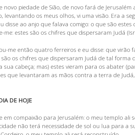
e novo piedade de Sião, de novo fará de Jerusalém 
, levantando os meus olhos, vi uma visão. Era a seg
eu disse ao anjo que falava comigo: o que são estes 
e-me: estes são os chifres que dispersaram Judá (Isr
-me então quatro ferreiros e eu disse: que virão fa
es são os chifres que dispersaram Judá de tal forma
a sua cabeça; mas) estes vieram para os abater (p
ões que levantaram as mãos contra a terra de Judá,
IA DE HOJE
 em compaixão para Jerusalém: o meu templo ali s
cidade não terá necessidade de sol ou lua para a su
Cordeiro, o meu templo ali será reconstruído.