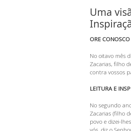
Uma visã
Inspiraç
ORE CONOSCO
No oitavo mês d
Zacarias, filho 
contra vossos p
LEITURA E INS
No segundo ano d
Zacarias (filho 
povo e dizei-lhes
vós, diz o Senho