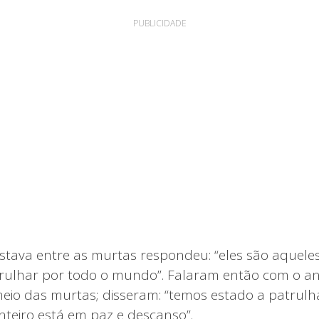
PUBLICIDADE
tava entre as murtas respondeu: “eles são aquele
rulhar por todo o mundo”. Falaram então com o an
eio das murtas; disseram: “temos estado a patrulh
nteiro está em paz e descanso”.