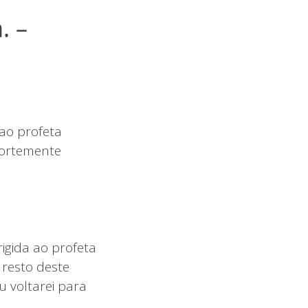
. –
ao profeta
 fortemente
igida ao profeta
o resto deste
eu voltarei para