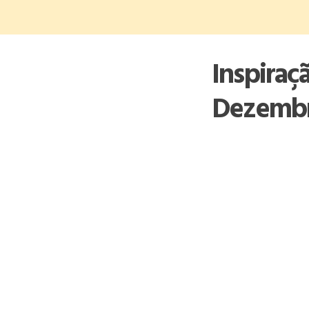
Skip
to
content
Inspiraç
Dezemb