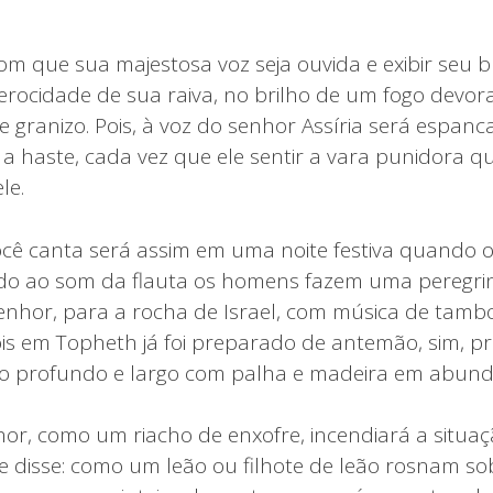
om que sua majestosa voz seja ouvida e exibir seu 
ferocidade de sua raiva, no brilho de um fogo devor
 granizo. Pois, à voz do senhor Assíria será espanc
 haste, cada vez que ele sentir a vara punidora q
le.
cê canta será assim em uma noite festiva quando 
ndo ao som da flauta os homens fazem uma peregri
hor, para a rocha de Israel, com música de tamb
is em Topheth já foi preparado de antemão, sim, p
o profundo e largo com palha e madeira em abund
r, como um riacho de enxofre, incendiará a situação
 disse: como um leão ou filhote de leão rosnam so