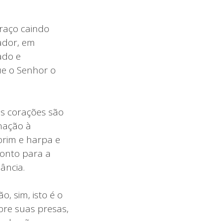
braço caindo
ador, em
ado e
ue o Senhor o
os corações são
nação à
orim e harpa e
ronto para a
ância.
, sim, isto é o
bre suas presas,