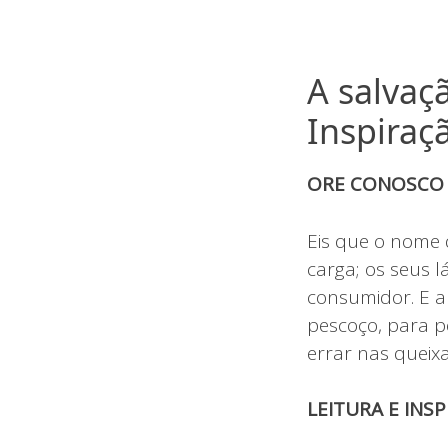
A salvaç
Inspiraç
ORE CONOSCO
Eis que o nome 
carga; os seus l
consumidor. E a
pescoço, para p
errar nas queix
LEITURA E INS