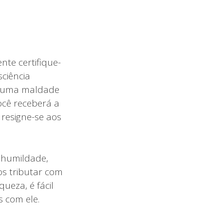
te certifique-
ciência
enhuma maldade
ocê receberá a
 resigne-se aos
 humildade,
os tributar com
eza, é fácil
 com ele.