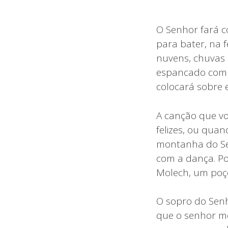
O Senhor fará c
para bater, na 
nuvens, chuvas e
espancado com a
colocará sobre e
A canção que vo
felizes, ou qua
montanha do Sen
com a dança. Po
Molech, um poç
O sopro do Senho
que o senhor me