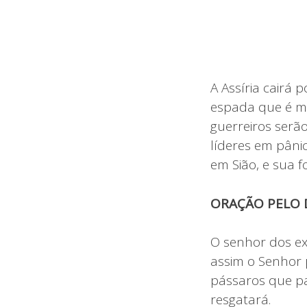
A Assíria cair
espada que é ma
guerreiros serã
líderes em pâni
em Sião, e sua 
ORAÇÃO PELO D
O senhor dos ex
assim o Senhor 
pássaros que pa
resgatará.