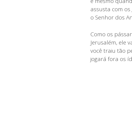
e mesmo quando 
assusta com os 
o Senhor dos Anf
Como os pássar
Jerusalém, ele v
você traiu tão p
jogará fora os 