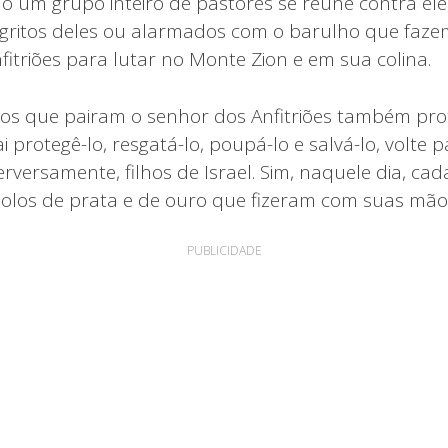
um grupo inteiro de pastores se reúne contra ele,
gritos deles ou alarmados com o barulho que faze
itriões para lutar no Monte Zion e em sua colina.
os que pairam o senhor dos Anfitriões também pro
ai protegê-lo, resgatá-lo, poupá-lo e salvá-lo, volte
erversamente, filhos de Israel. Sim, naquele dia, ca
ídolos de prata e de ouro que fizeram com suas mão
PUBLICIDADE