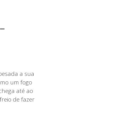
 –
o
 pesada a sua
como um fogo
chega até ao
reio de fazer