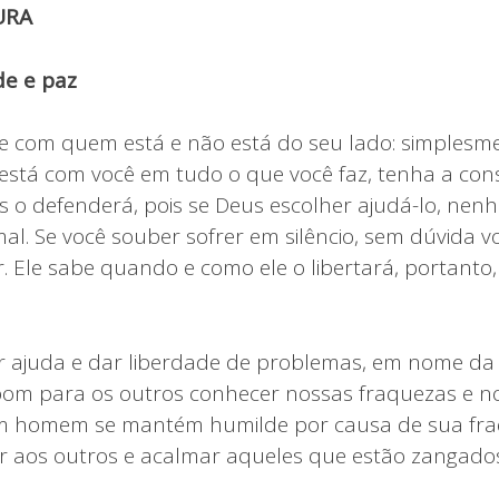
URA
e e paz
 com quem está e não está do seu lado: simplesmen
está com você em tudo o que você faz, tenha a cons
us o defenderá, pois se Deus escolher ajudá-lo, n
al. Se você souber sofrer em silêncio, sem dúvida v
. Ele sabe quando e como ele o libertará, portanto,
r ajuda e dar liberdade de problemas, em nome da
bom para os outros conhecer nossas fraquezas e n
m homem se mantém humilde por causa de sua fraqu
r aos outros e acalmar aqueles que estão zangados