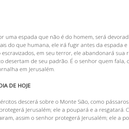
á por uma espada que não é do homem, será devora
is do que humana, ele irá fugir antes da espada e 
o escravizados, em seu terror, ele abandonará sua r
co desertam de seu padrão. É o senhor quem fala, c
fornalha em Jerusalém.
IA DE HOJE
ércitos descerá sobre o Monte Sião, como pássaros
protegerá Jerusalém; ele a poupará e a resgatará.
iram, assim o senhor protegerá Jerusalém; ele a p