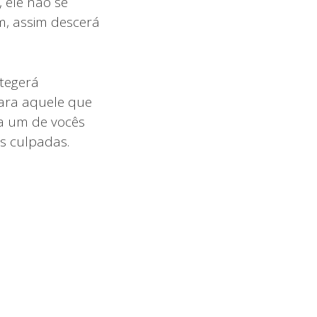
 ele não se
m, assim descerá
tegerá
 para aquele que
da um de vocês
s culpadas.