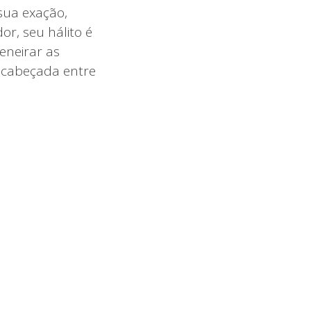
sua exação,
r, seu hálito é
eneirar as
 cabeçada entre