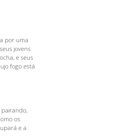
da por uma
seus jovens
ocha, e seus
ujo fogo está
 pairando,
 Como os
oupará e a