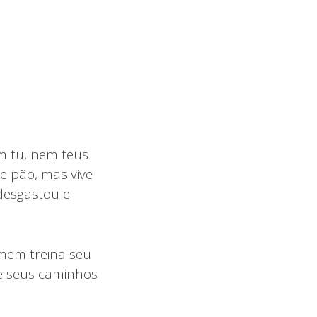
m tu, nem teus
e pão, mas vive
desgastou e
mem treina seu
e seus caminhos