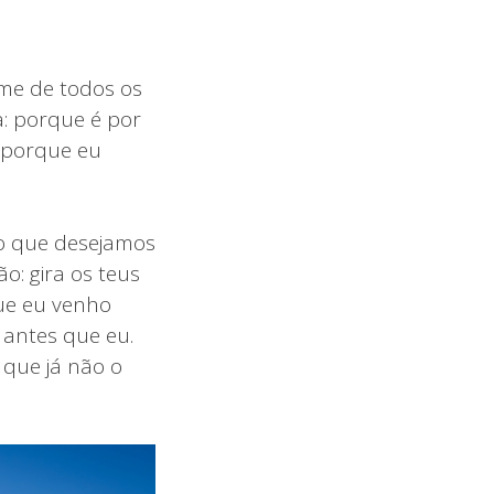
-me de todos os
a: porque é por
 porque eu
 o que desejamos
o: gira os teus
ue eu venho
antes que eu.
 que já não o