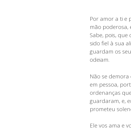
Por amor a ti e 
mão poderosa, e 
Sabe, pois, que 
sido fiel à sua 
guardam os seu
odeiam.
Não se demora e
em pessoa, por
ordenanças que l
guardaram, e, e
prometeu solene
Ele vos ama e v