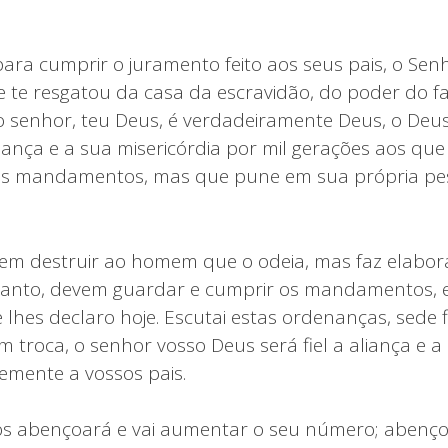
para cumprir o juramento feito aos seus pais, o Sen
te resgatou da casa da escravidão, do poder do fara
o senhor, teu Deus, é verdadeiramente Deus, o Deus
aliança e a sua misericórdia por mil gerações aos q
s mandamentos, mas que pune em sua própria pes
m destruir ao homem que o odeia, mas faz elabora
tanto, devem guardar e cumprir os mandamentos, e
hes declaro hoje. Escutai estas ordenanças, sede fi
m troca, o senhor vosso Deus será fiel a aliança e
mente a vossos pais.
os abençoará e vai aumentar o seu número; abenço