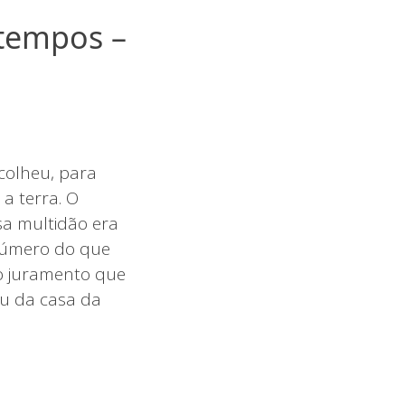
 tempos –
colheu, para
a terra. O
sa multidão era
 número do que
o juramento que
ou da casa da