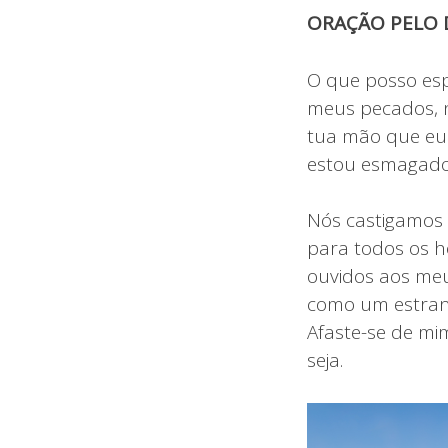
ORAÇÃO PELO D
O que posso esp
meus pecados, nã
tua mão que eu 
estou esmagado
Nós castigamos 
para todos os h
ouvidos aos meu
como um estranh
Afaste-se de mi
seja.