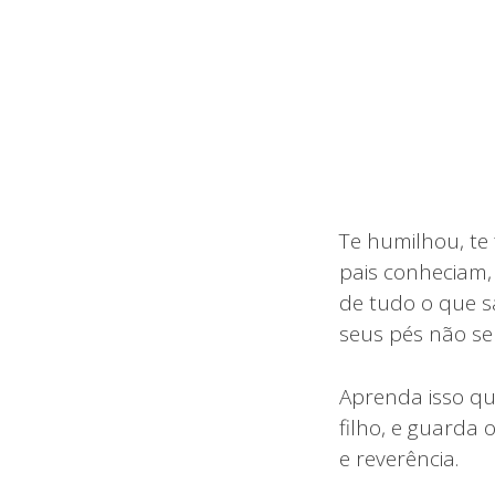
Te humilhou, te
pais conheciam,
de tudo o que s
seus pés não se
Aprenda isso qu
filho, e guarda
e reverência.