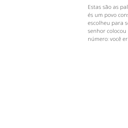
Estas são as pal
és um povo cons
escolheu para s
senhor colocou 
número: você er