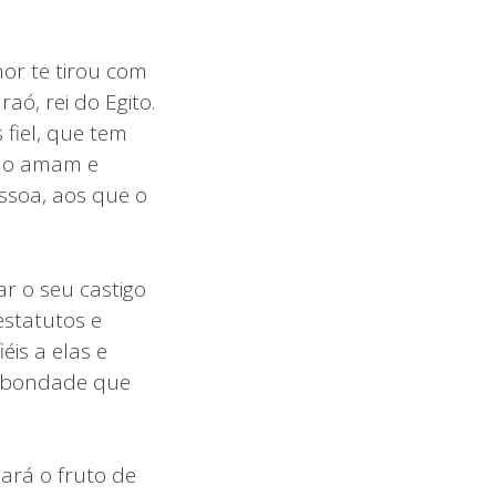
hor te tirou com
ó, rei do Egito.
 fiel, que tem
ue o amam e
soa, aos que o
r o seu castigo
statutos e
éis a elas e
 a bondade que
ará o fruto de