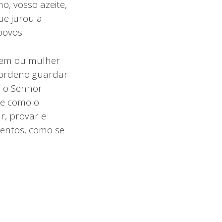
o, vosso azeite,
ue jurou a
povos.
mem ou mulher
 ordeno guardar
ue o Senhor
de como o
r, provar e
mentos, como se