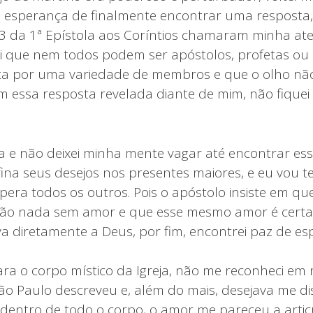
 esperança de finalmente encontrar uma resposta,
13 da 1ª Epístola aos Coríntios chamaram minha at
 li que nem todos podem ser apóstolos, profetas ou
ta por uma variedade de membros e que o olho nã
essa resposta revelada diante de mim, não fiquei s
ura e não deixei minha mente vagar até encontrar es
fina seus desejos nos presentes maiores, e eu vou t
era todos os outros. Pois o apóstolo insiste em qu
são nada sem amor e que esse mesmo amor é cert
 diretamente a Deus, por fim, encontrei paz de espí
ra o corpo místico da Igreja, não me reconheci e
 Paulo descreveu e, além do mais, desejava me dis
dentro de todo o corpo, o amor me pareceu a arti