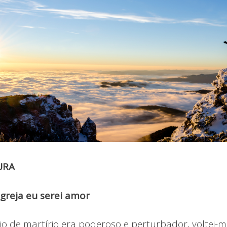
URA
greja eu serei amor
 de martírio era poderoso e perturbador, voltei-m