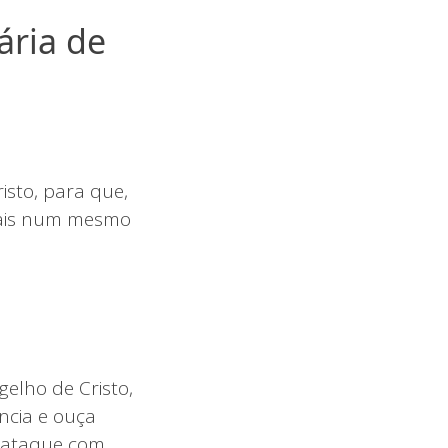
ária de
sto, para que,
stais num mesmo
gelho de Cristo,
ncia e ouça
o ataque com