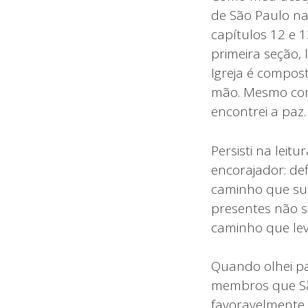
de São Paulo na
capítulos 12 e 
primeira seção,
Igreja é compos
mão. Mesmo com 
encontrei a paz.
Persisti na leit
encorajador: de
caminho que sup
presentes não 
caminho que leva
Quando olhei pa
membros que São
favoravelmente 