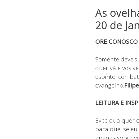
As ovelh
20 de Ja
ORE CONOSC
Somente deveis 
quer vá e vos v
espírito, comb
evangelho.
Filip
LEITURA E INS
Evite qualquer c
para que, se eu 
apenas sobre vo