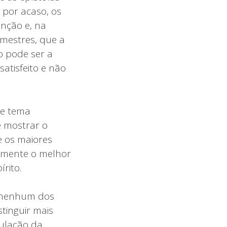
 por acaso, os
enção e, na
 mestres, que a
o pode ser a
atisfeito e não
se tema
e mostrar o
e os maiores
amente o melhor
rito.
m nenhum dos
tinguir mais
culação da