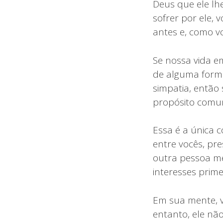
Deus que ele lh
sofrer por ele,
antes e, como v
Se nossa vida e
de alguma form
simpatia, então
propósito com
Essa é a única 
entre vocês, pr
outra pessoa me
interesses prim
Em sua mente, v
entanto, ele nã