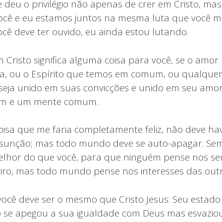
e deu o privilégio não apenas de crer em Cristo, m
 você e eu estamos juntos na mesma luta que você m
ocê deve ter ouvido, eu ainda estou lutando.
m Cristo significa alguma coisa para você, se o amo
a, ou o Espírito que temos em comum, ou qualquer
 seja unido em suas convicções e unido em seu amo
um e um mente comum.
coisa que me faria completamente feliz, não deve h
esunção; mas todo mundo deve se auto-apagar. Sem
lhor do que você, para que ninguém pense nos se
eiro, mas todo mundo pense nos interesses das out
ocê deve ser o mesmo que Cristo Jesus: Seu estado 
o se apegou a sua igualdade com Deus mas esvazio