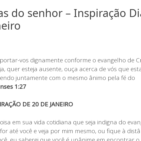
as do senhor – Inspiração Di
neiro
O
portar-vos dignamente conforme o evangelho de Cri
eja, quer esteja ausente, ouça acerca de vós que e
atendo juntamente com o mesmo ânimo pela fé do
enses 1:27
PIRAÇÃO DE 20 DE JANEIRO
oisa em sua vida cotidiana que seja indigna do evan
for até você e veja por mim mesmo, ou fique à distâ
cê, eu saberei que você é unânime em encontrar 