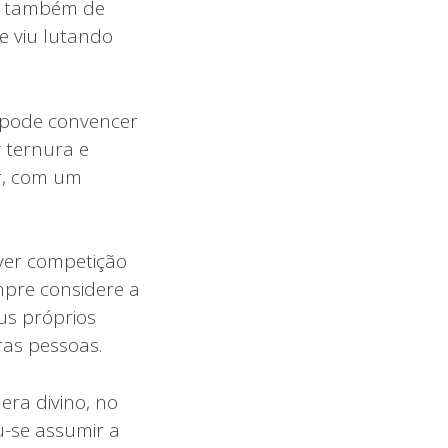
as também de
e viu lutando
r pode convencer
 ternura e
r, com um
aver competição
pre considere a
us próprios
ras pessoas.
era divino, no
u-se assumir a