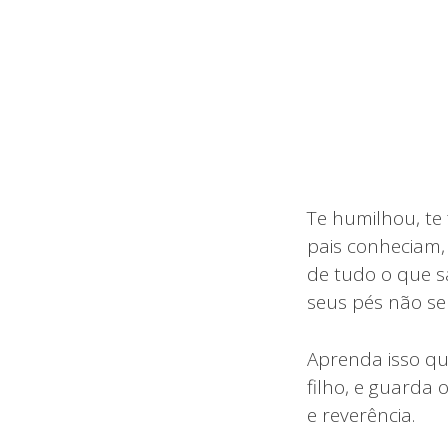
Te humilhou, te
pais conheciam,
de tudo o que s
seus pés não se
Aprenda isso qu
filho, e guarda
e reverência.