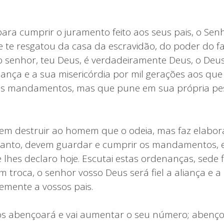
para cumprir o juramento feito aos seus pais, o Sen
te resgatou da casa da escravidão, do poder do fara
o senhor, teu Deus, é verdadeiramente Deus, o Deus
aliança e a sua misericórdia por mil gerações aos q
s mandamentos, mas que pune em sua própria pes
m destruir ao homem que o odeia, mas faz elabora
tanto, devem guardar e cumprir os mandamentos, e
hes declaro hoje. Escutai estas ordenanças, sede fi
m troca, o senhor vosso Deus será fiel a aliança e
mente a vossos pais.
os abençoará e vai aumentar o seu número; abenço