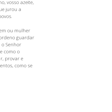
o, vosso azeite,
ue jurou a
povos.
mem ou mulher
 ordeno guardar
ue o Senhor
de como o
r, provar e
mentos, como se