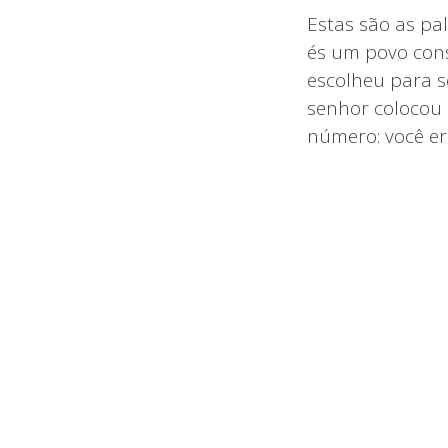
Estas são as pal
és um povo cons
escolheu para s
senhor colocou 
número: você er