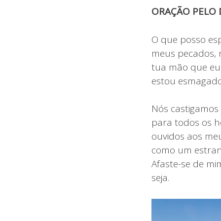
ORAÇÃO PELO D
O que posso esp
meus pecados, nã
tua mão que eu 
estou esmagado
Nós castigamos 
para todos os h
ouvidos aos meu
como um estranh
Afaste-se de mi
seja.