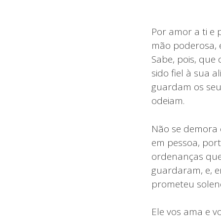
Por amor a ti e 
mão poderosa, e 
Sabe, pois, que 
sido fiel à sua 
guardam os seu
odeiam.
Não se demora e
em pessoa, por
ordenanças que l
guardaram, e, e
prometeu solene
Ele vos ama e v