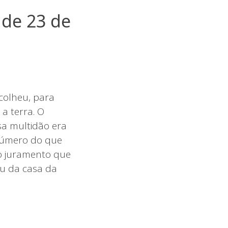
 de 23 de
colheu, para
a terra. O
sa multidão era
 número do que
o juramento que
ou da casa da