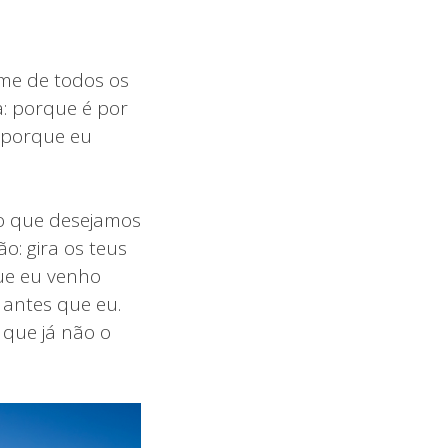
-me de todos os
a: porque é por
 porque eu
 o que desejamos
o: gira os teus
ue eu venho
antes que eu.
 que já não o