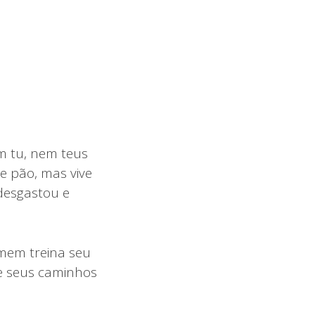
m tu, nem teus
e pão, mas vive
desgastou e
mem treina seu
e seus caminhos