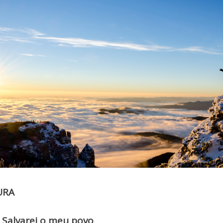
URA
Salvarei o meu povo