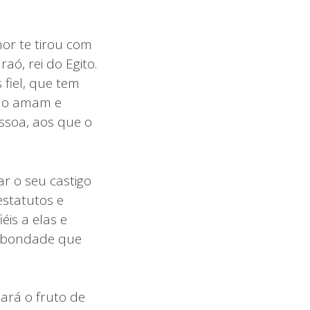
hor te tirou com
ó, rei do Egito.
 fiel, que tem
ue o amam e
soa, aos que o
r o seu castigo
statutos e
éis a elas e
 a bondade que
ará o fruto de