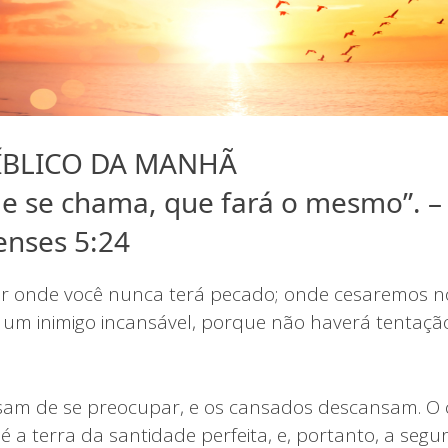
ÍBLICO DA MANHÃ
que se chama, que fará o mesmo”. –
enses 5:24
ar onde você nunca terá pecado; onde cesaremos n
ra um inimigo incansável, porque não haverá tentaçã
ssam de se preocupar, e os cansados descansam. O 
é a terra da santidade perfeita, e, portanto, a seg