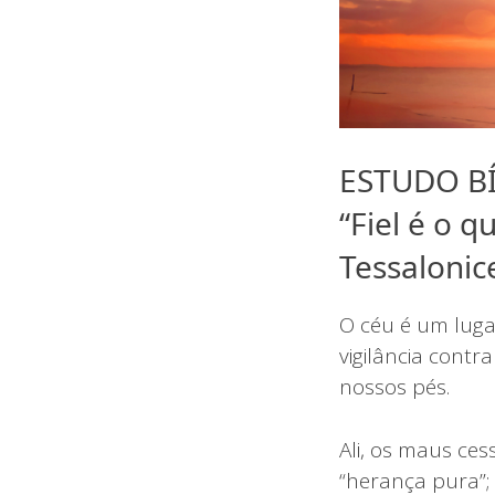
ESTUDO B
“Fiel é o 
Tessalonic
O céu é um lug
vigilância cont
nossos pés.
Ali, os maus ce
“herança pura”; 