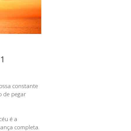
 1
ossa constante
o de pegar
céu é a
urança completa.