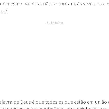
até mesmo na terra, não saboreiam, às vezes, as ale
nça?
PUBLICIDADE
alavra de Deus é que todos os que estão em união
que todos os justos manterão o seu caminho; que os