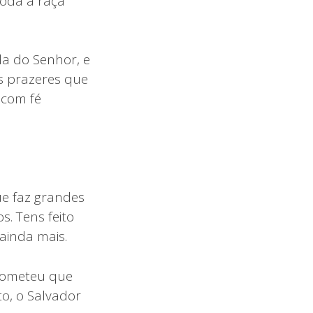
toda a raça
a do Senhor, e
os prazeres que
 com fé
ue faz grandes
s. Tens feito
 ainda mais.
rometeu que
to, o Salvador