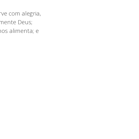
rve com alegria,
almente Deus;
nos alimenta; e