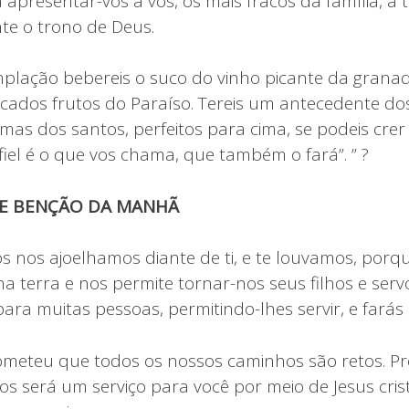
apresentar-vos a vós, os mais fracos da família, a 
nte o trono de Deus.
lação bebereis o suco do vinho picante da granad
licados frutos do Paraíso. Tereis um antecedente d
mas dos santos, perfeitos para cima, se podeis crer
fiel é o que vos chama, que também o fará”. ” ?
 E BENÇÃO DA MANHÃ
s nos ajoelhamos diante de ti, e te louvamos, porq
a terra e nos permite tornar-nos seus filhos e servo
ara muitas pessoas, permitindo-lhes servir, e farás
ometeu que todos os nossos caminhos são retos. P
s será um serviço para você por meio de Jesus cris