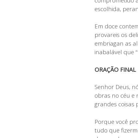
comprometido a 
escolhida, pera
Em doce contemp
provareis os de
embriagan as al
inabalável que “
ORAÇÃO FINAL
Senhor Deus, nó
obras no céu e n
grandes coisas p
Porque você pr
tudo que fizermo