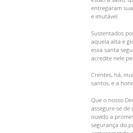
entregaram suas
e imutável.
Sustentados por
aquela alta e g
essa santa seg
acredite nele pe
Crentes, há, mu
santos, e a hon
Que o nosso Deu
assegure-se de 
ouvido a promess
segurança do pac