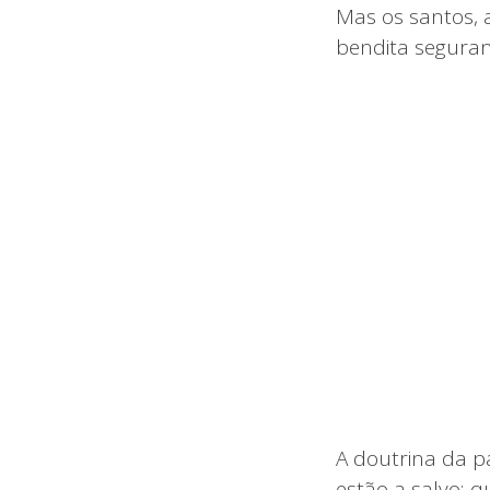
Mas os santos, 
bendita segura
A doutrina da p
estão a salvo; 