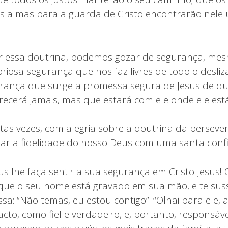
 almas para a guarda de Cristo encontrarão nele u
 essa doutrina, podemos gozar de segurança, mes
loriosa segurança que nos faz livres de todo o desl
urança que surge a promessa segura de Jesus de q
recerá jamais, mas que estará com ele onde ele está
itas vezes, com alegria sobre a doutrina da persev
rar a fidelidade do nosso Deus com uma santa confi
s lhe faça sentir a sua segurança em Cristo Jesus! 
que o seu nome está gravado em sua mão, e te sus
a: “Não temas, eu estou contigo”. “Olhai para ele, 
to, como fiel e verdadeiro, e, portanto, responsáve