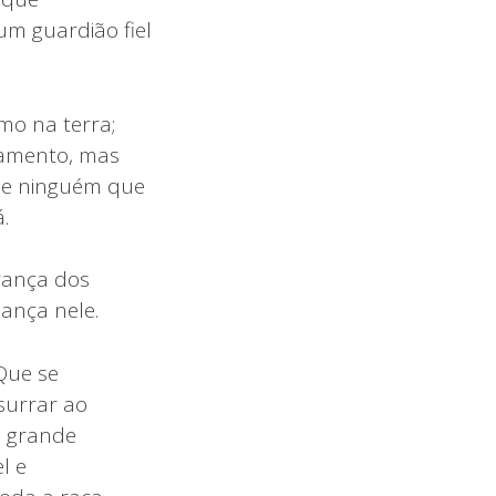
m guardião fiel
mo na terra;
izamento, mas
ue ninguém que
.
erança dos
ança nele.
Que se
surrar ao
a grande
l e