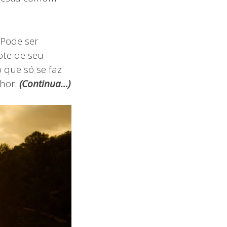
 Pode ser
ote de seu
 que só se faz
nhor.
(
Continua…)