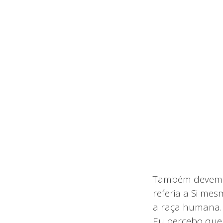
Também devemos
referia a Si mes
a raça humana. 
Eu percebo que