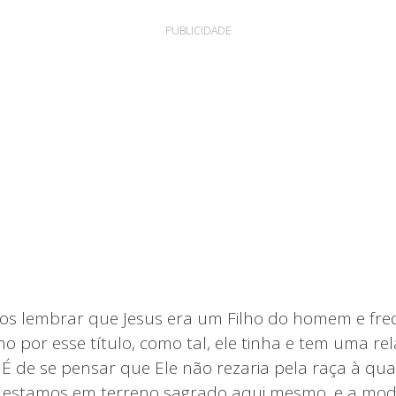
PUBLICIDADE
 lembrar que Jesus era um Filho do homem e fre
mo por esse título, como tal, ele tinha e tem uma r
É de se pensar que Ele não rezaria pela raça à qual
 estamos em terreno sagrado aqui mesmo, e a mo