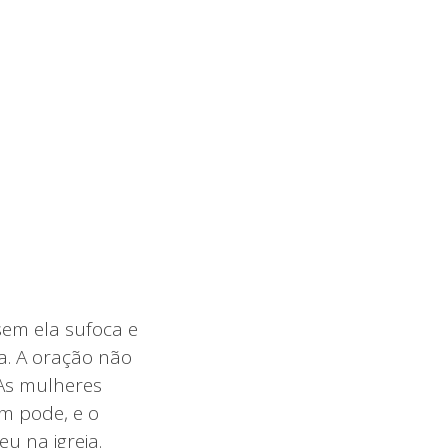
 sem ela sufoca e
a. A oração não
 As mulheres
m pode, e o
u na igreja.