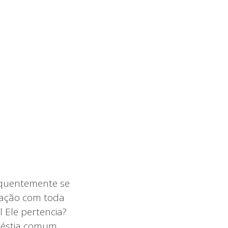
quentemente se
elação com toda
 Ele pertencia?
déstia comum