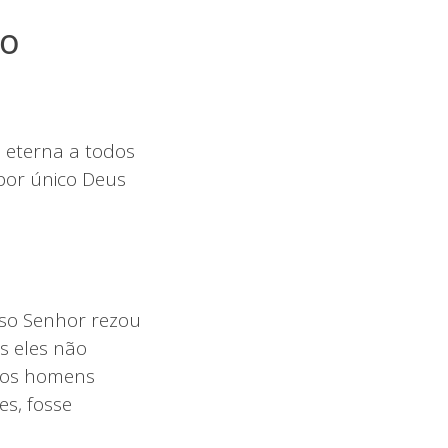
ho
 eterna a todos
 por único Deus
so Senhor rezou
s eles não
 dos homens
es, fosse