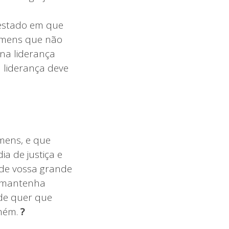
estado em que
homens que não
 na liderança
 liderança deve
mens, e que
a de justiça e
 de vossa grande
s mantenha
nde quer que
Amém.
?