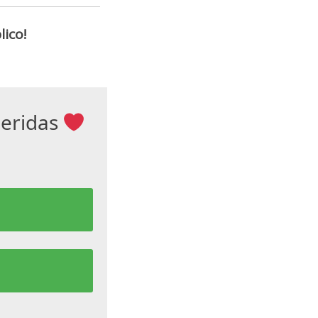
ico!
ueridas