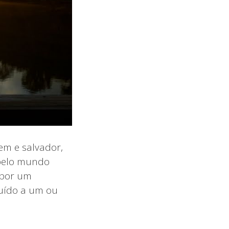
em e salvador,
 pelo mundo
 por um
buído a um ou