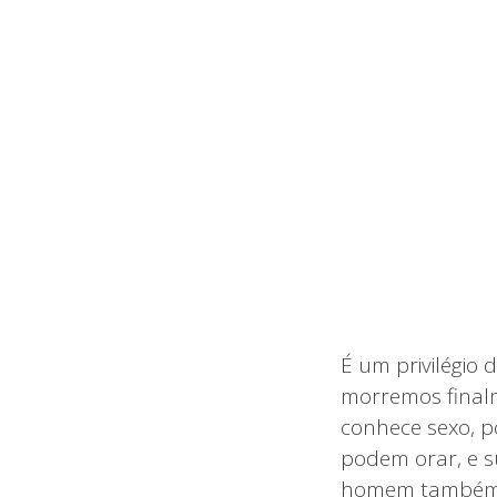
É um privilégio 
morremos finalm
conhece sexo, p
podem orar, e 
homem também de