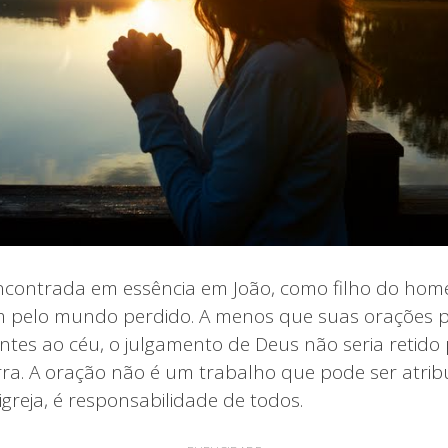
ncontrada em essência em João, como filho do hom
m pelo mundo perdido. A menos que suas orações
tes ao céu, o julgamento de Deus não seria retido
a. A oração não é um trabalho que pode ser atri
greja, é responsabilidade de todos.