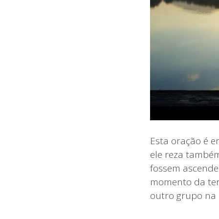
Esta oração é e
ele reza també
fossem ascenden
momento da terr
outro grupo na i