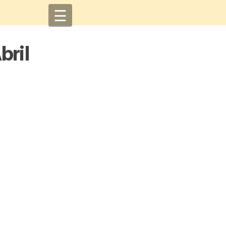
☰
bril