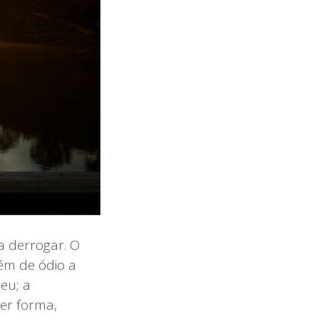
a derrogar. O
ém de ódio a
eu; a
er forma,