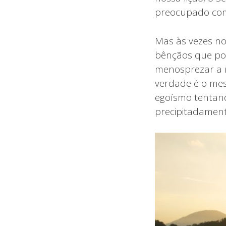
preocupado com
Mas às vezes n
bênçãos que pod
menosprezar a n
verdade é o me
egoísmo tentand
precipitadamente