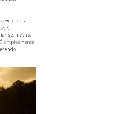
 exclui das
oso é
iar-se, mas na
 É simplesmente
erecendo