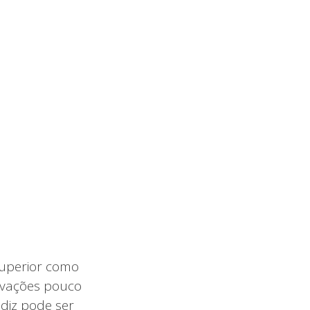
uperior como
ervações pouco
 diz pode ser