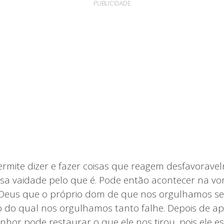
PUBLICIDADE
ermite dizer e fazer coisas que reagem desfavorave
sa vaidade pelo que é. Pode então acontecer na v
 Deus que o próprio dom de que nos orgulhamos se
o do qual nos orgulhamos tanto falhe. Depois de 
enhor pode restaurar o que ele nos tirou, pois ele e