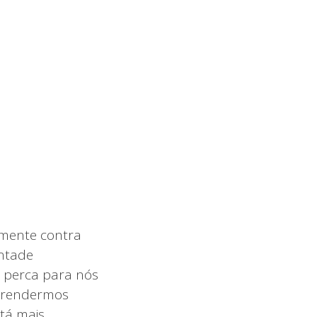
lmente contra
ontade
 perca para nós
aprendermos
stá mais