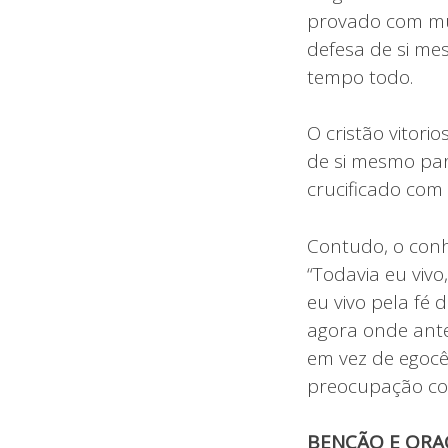
provado com mui
defesa de si me
tempo todo.
O cristão vitor
de si mesmo para
crucificado com
Contudo, o conh
“Todavia eu vivo
eu vivo pela fé 
agora onde ant
em vez de egocê
preocupação com
BENÇÃO E ORA