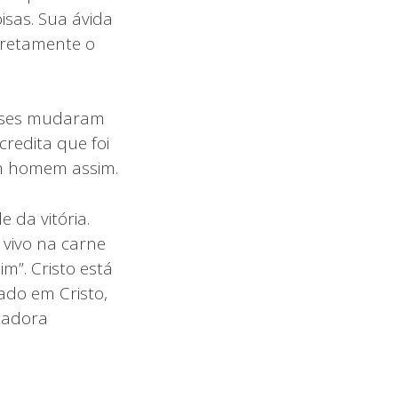
isas. Sua ávida
cretamente o
resses mudaram
credita que foi
um homem assim.
 da vitória.
 vivo na carne
m”. Cristo está
do em Cristo,
tadora