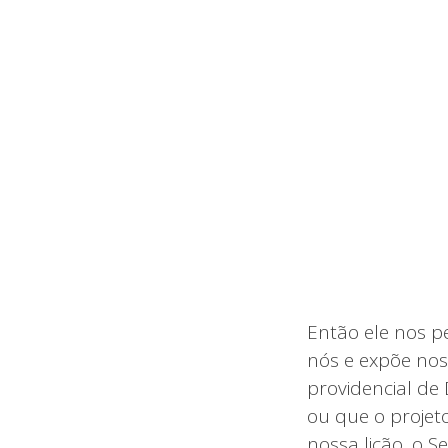
Então ele nos p
nós e expõe nos
providencial de
ou que o projet
nossa lição, o S