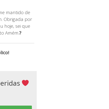
 me mantido de
im. Obrigada por
 hoje, sei que
nto Amém.
?
ico!
ueridas