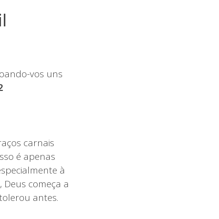
l
doando-vos uns
2
raços carnais
isso é apenas
especialmente à
s, Deus começa a
tolerou antes.