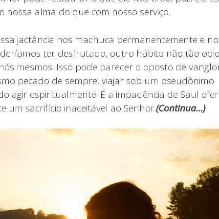
 nossa alma do que com nosso serviço.
ossa jactância nos machuca permanentemente e nos
eríamos ter desfrutado, outro hábito não tão odi
ós mesmos. Isso pode parecer o oposto de vanglor
smo pecado de sempre, viajar sob um pseudônimo.
o agir espiritualmente. É a impaciência de Saul of
 um sacrifício inaceitável ao Senhor.
(
Continua…)