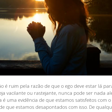
o é ruim pela razão de que o ego deve estar lá par
eja vacilante ou rastejante, nunca pode ser nada al
a é uma evidência de que estamos satisfeitos com o 
 de que estamos desapontados com isso. De qualqu