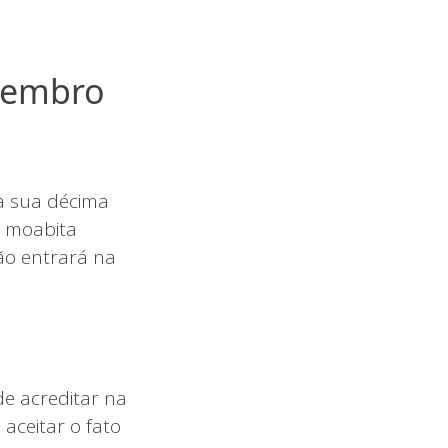
ezembro
a sua décima
 moabita
ão entrará na
de acreditar na
aceitar o fato