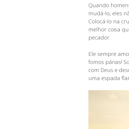
Quando homens 
mudá-lo, eles n
Colocá-lo na cr
melhor coisa qu
pecador.
Ele sempre amou
fomos párias! 
com Deus e deso
uma espada flam