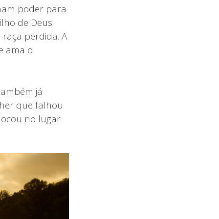
nham poder para
ilho de Deus.
raça perdida. A
le ama o
 também já
her que falhou
locou no lugar