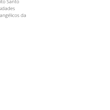
rito Santo
sidades
vangélicos da