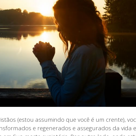
istãos (estou assumindo que você é um crente), vo
sformados e regenerados e assegurados da vida e