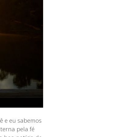
cê e eu sabemos
terna pela fé