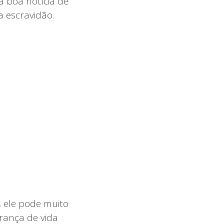
a boa notícia de
a escravidão.
, ele pode muito
rança de vida