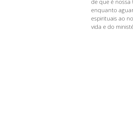
de que é nossa t
enquanto aguar
espirituais ao n
vida e do minist