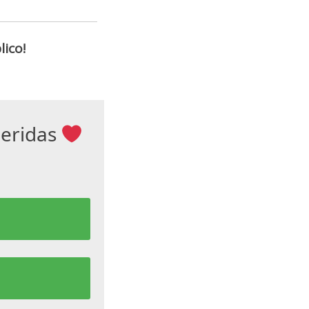
ico!
ueridas