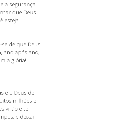
e e a segurança
entar que Deus
ê esteja
e-se de que Deus
a, ano após ano,
m à glória!
us e o Deus de
uitos milhões e
s virão e te
mpos, e deixai