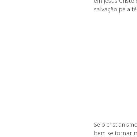
em Jesus Cristo 
salvação pela fé
Se o cristianism
bem se tornar m