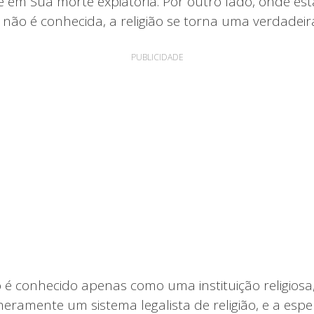
e em Sua morte expiatória. Por outro lado, onde est
 não é conhecida, a religião se torna uma verdadeir
PUBLICIDADE
o é conhecido apenas como uma instituição religiosa
eramente um sistema legalista de religião, e a espe