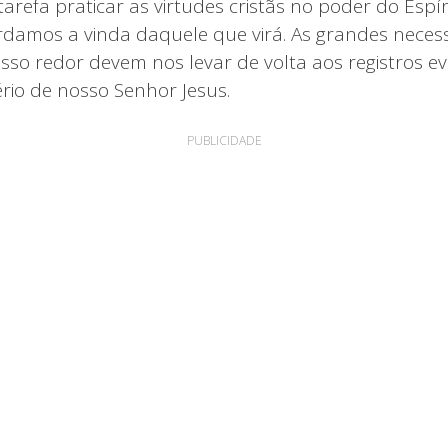
arefa praticar as virtudes cristãs no poder do Espí
damos a vinda daquele que virá. As grandes neces
osso redor devem nos levar de volta aos registros e
ério de nosso Senhor Jesus.
PUBLICIDADE