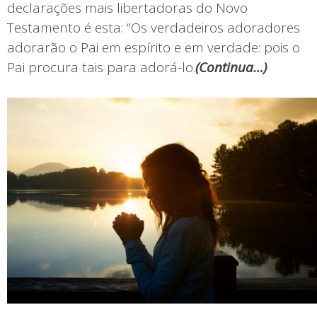
declarações mais libertadoras do Novo
Testamento é esta: “Os verdadeiros adoradores
adorarão o Pai em espírito e em verdade: pois o
Pai procura tais para adorá-lo.
(
Continua…)