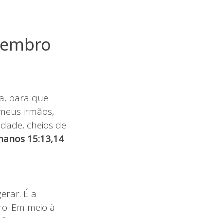
ezembro
a, para que
 meus irmãos,
ndade, cheios de
anos 15:13,14
erar. É a
ro. Em meio à