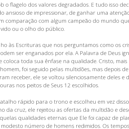
 o flagelo dos valores degradados. E tudo isso de
o ansioso de impressionar, de ganhar uma atenção
em comparação com algum campeão do mundo que
vido ou o olho do público.
anho às Escrituras que nos perguntamos como os cr
odem ser enganados por ela. A Palavra de Deus i
e coloca toda sua ênfase na qualidade. Cristo, mais
homem, foi seguido pelas multidões, mas depois de
am receber, ele se voltou silenciosamente deles e 
uras nos peitos de Seus 12 escolhidos.
atalho rápido para o trono e escolheu em vez disso
o da cruz, ele rejeitou as ofertas da multidão e de
quelas qualidades eternas que Ele foi capaz de pla
 modesto número de homens redimidos. Os tempo