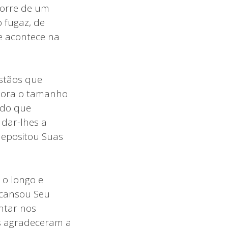
corre de um
 fugaz, de
 acontece na
istãos que
gnora o tamanho
 do que
 dar-lhes a
depositou Suas
 o longo e
scansou Seu
ntar nos
s agradeceram a