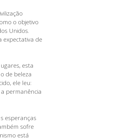
ilização
omo o objetivo
dos Unidos.
 expectativa de
ugares, esta
o de beleza
do, ele leu:
, a permanência
as esperanças
também sofre
anismo está