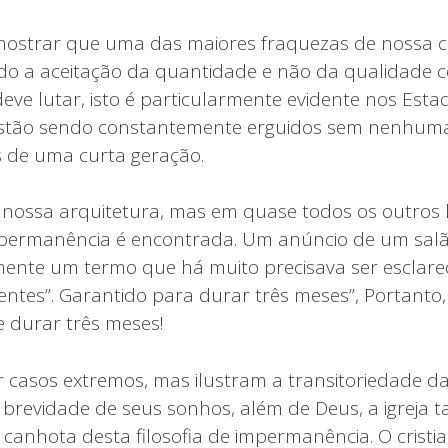
strar que uma das maiores fraquezas de nossa civ
o a aceitação da quantidade e não da qualidade c
eve lutar, isto é particularmente evidente nos Esta
 estão sendo constantemente erguidos sem nenhuma
 de uma curta geração.
ossa arquitetura, mas em quase todos os outros l
mpermanência é encontrada. Um anúncio de um salã
mente um termo que há muito precisava ser esclareci
tes”. Garantido para durar três meses”, Portanto
e durar três meses!
 casos extremos, mas ilustram a transitoriedade d
brevidade de seus sonhos, além de Deus, a igreja 
 canhota desta filosofia de impermanência. O cristi