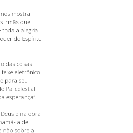
anos mostra
as irmãs que
toda a alegria
oder do Espírito
ão das coisas
feixe eletrônico
te para seu
 Pai celestial
oa esperança”.
e Deus e na obra
chamá-la de
e não sobre a