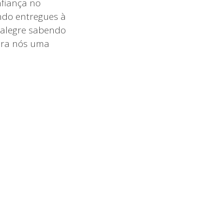
nfiança no
ndo entregues à
 alegre sabendo
ara nós uma