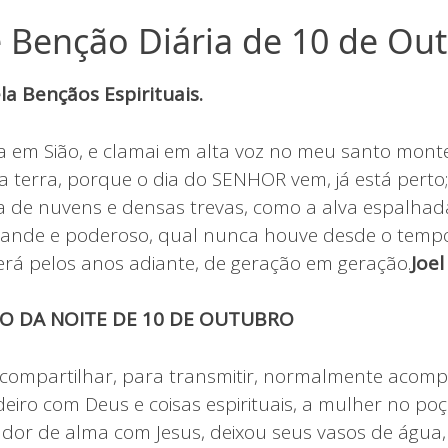
 Benção Diária de 10 de Ou
a Bençãos Espirituais.
a em Sião, e clamai em alta voz no meu santo mon
 terra, porque o dia do SENHOR vem, já está perto; 
ia de nuvens e densas trevas, como a alva espalhad
rande e poderoso, qual nunca houve desde o tempo
erá pelos anos adiante, de geração em geração.
Joel
CO DA NOITE DE 10 DE OUTUBRO
 compartilhar, para transmitir, normalmente acom
eiro com Deus e coisas espirituais, a mulher no poç
ador de alma com Jesus, deixou seus vasos de água,