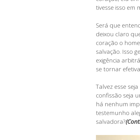
tivesse isso em
Será que entend
deixou claro qu
coração o homem 
salvação. Isso 
exigência arbit
se tornar efetiv
Talvez esse seja
confissão seja 
há nenhum impu
testemunho aleg
salvadora?
(
Cont