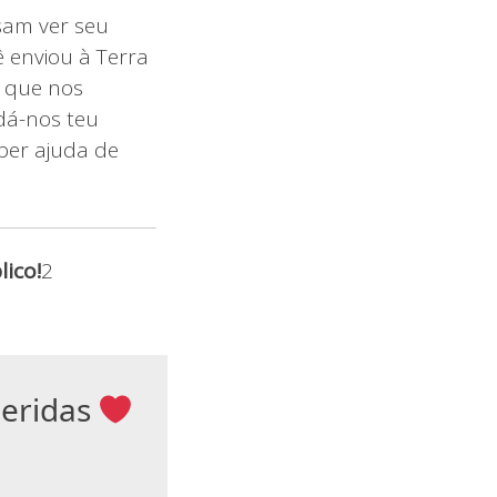
sam ver seu
ê enviou à Terra
a que nos
dá-nos teu
ber ajuda de
ico!
2
ueridas