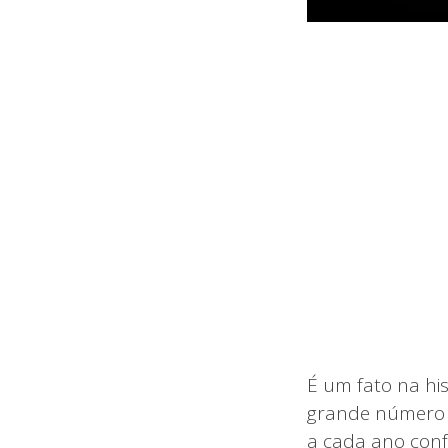
É um fato na h
grande número a
a cada ano conf