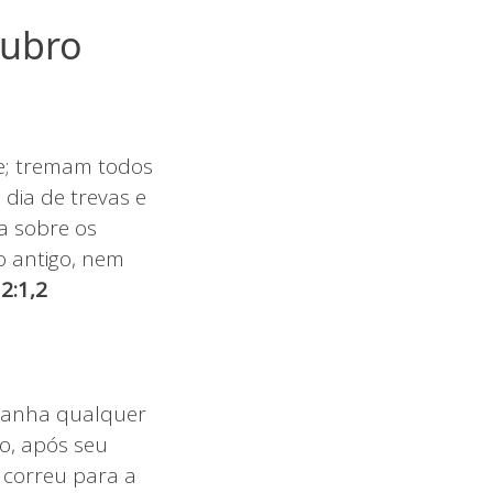
tubro
te; tremam todos
dia de trevas e
a sobre os
 antigo, nem
 2:1,2
panha qualquer
o, após seu
 correu para a