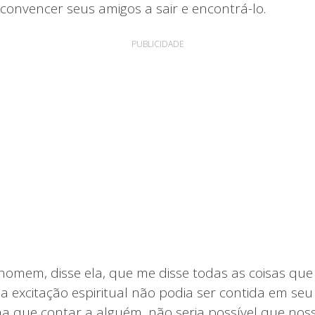
convencer seus amigos a sair e encontrá-lo.
PUBLICIDADE
omem, disse ela, que me disse todas as coisas que e
ua excitação espiritual não podia ser contida em seu
nha que contar a alguém, não seria possível que no