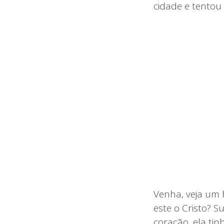
cidade e tentou 
Venha, veja um h
este o Cristo? S
coração, ela ti