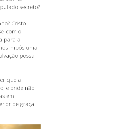
ipulado secreto?
ho? Cristo
se: com o
ta para a
s nos impôs uma
salvação possa
ser que a
ão, e onde não
ras em
rior de graça