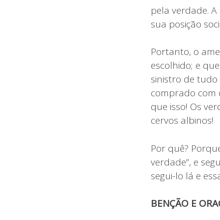
pela verdade. A
sua posição soci
Portanto, o ame
escolhido; e que
sinistro de tud
comprado com di
que isso! Os ve
cervos albinos!
Por quê? Porque
verdade”, e seg
segui-lo lá e e
BENÇÃO E ORA