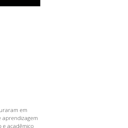
curaram em
de aprendizagem
o e acadêmico