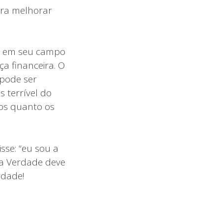
ara melhorar
so em seu campo
ça financeira. O
 pode ser
 terrível do
ros quanto os
sse: “eu sou a
da Verdade deve
rdade!