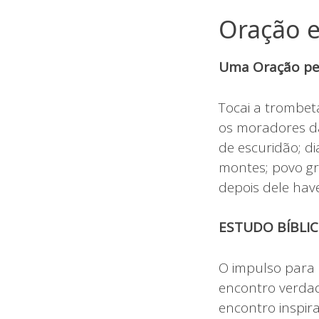
Oração e
Uma Oração pel
Tocai a trombet
os moradores da
de escuridão; d
montes; povo g
depois dele hav
ESTUDO BÍBLI
O impulso para
encontro verdad
encontro inspir