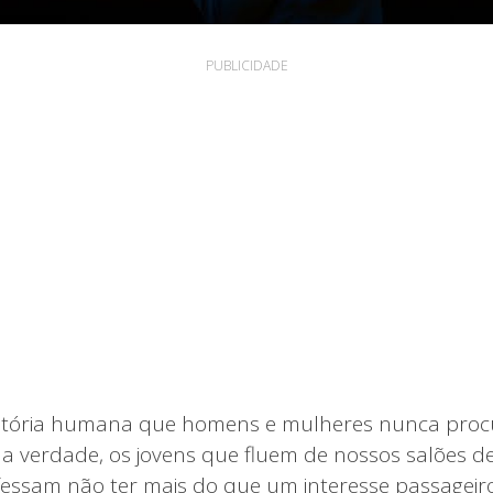
PUBLICIDADE
istória humana que homens e mulheres nunca pro
 verdade, os jovens que fluem de nossos salões 
essam não ter mais do que um interesse passageir