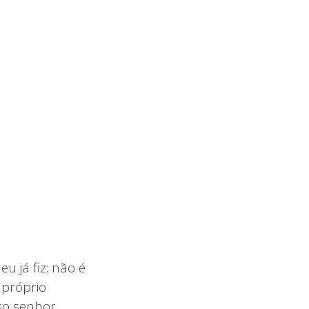
u já fiz: não é
 próprio
sso senhor