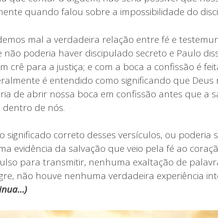
 mente quando falou sobre a impossibilidade do disc
emos mal a verdadeira relação entre fé e testemun
e não poderia haver discipulado secreto e Paulo dis
crê para a justiça; e com a boca a confissão é fei
geralmente é entendido como significando que Deu
rária de abrir nossa boca em confissão antes que a 
a dentro de nós.
 o significado correto desses versículos, ou poderia 
uma evidência da salvação que veio pela fé ao coraç
lso para transmitir, nenhuma exaltação de palav
re, não houve nenhuma verdadeira experiência inte
inua…)