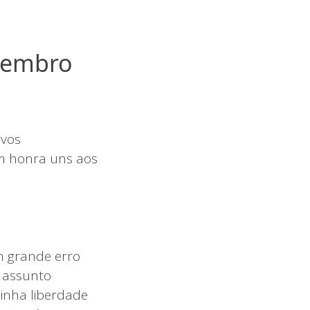
ezembro
-vos
em honra uns aos
m grande erro
 assunto
minha liberdade