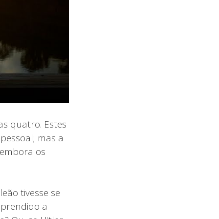
as quatro. Estes
 pessoal; mas a
, embora os
eão tivesse se
aprendido a