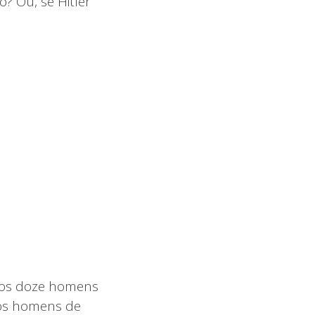
? Ou, se Hitler
e os doze homens
 os homens de