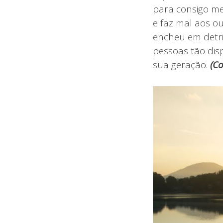
para consigo me
e faz mal aos o
encheu em detri
pessoas tão dis
sua geração.
(
Co