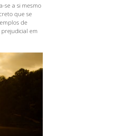
a-se a si mesmo
creto que se
xemplos de
prejudicial em