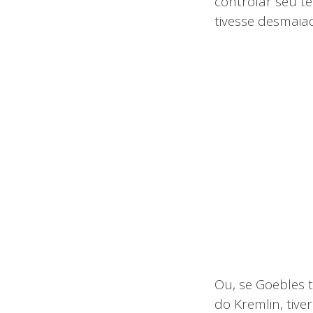
controlar seu t
tivesse desmaia
Ou, se Goebles 
do Kremlin, tiv