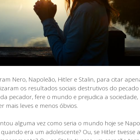
am Nero, Napoleão, Hitler e Stalin, para citar apen
aram os resultados sociais destrutivos do pecado
da pecador, fere o mundo e prejudica a sociedade
er mais leves e menos óbvios.
untou alguma vez como seria o mundo hoje se Napol
, quando era um adolescente? Ou, se Hitler tivesse 