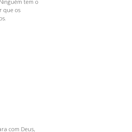
 Ninguém tem o
r que os
os.
para com Deus,