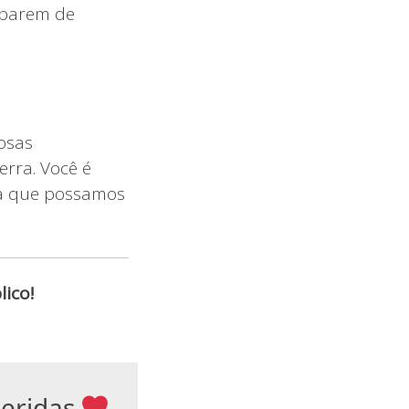
s parem de
osas
rra. Você é
ara que possamos
ico!
ueridas