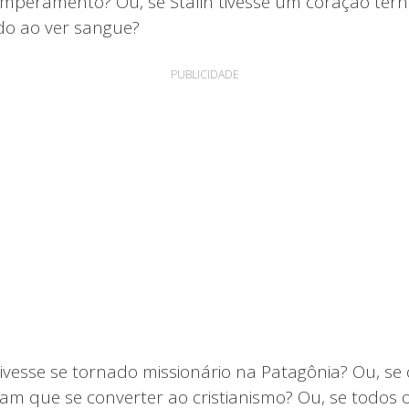
emperamento? Ou, se Stalin tivesse um coração terno
do ao ver sangue?
PUBLICIDADE
tivesse se tornado missionário na Patagônia? Ou, s
eram que se converter ao cristianismo? Ou, se todos