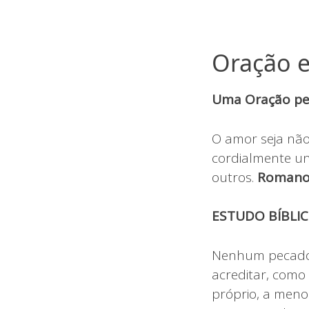
Oração e
Uma Oração pel
O amor seja não
cordialmente un
outros.
Romanos
ESTUDO BÍBLIC
Nenhum pecado é
acreditar, como
próprio, a meno