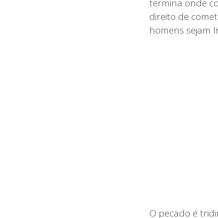
termina onde co
direito de come
homens sejam li
O pecado é trid