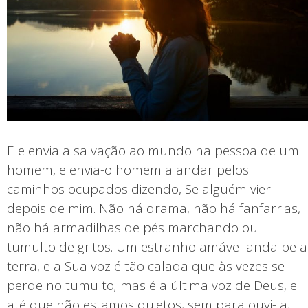
Ele envia a salvação ao mundo na pessoa de um
homem, e envia-o homem a andar pelos
caminhos ocupados dizendo, Se alguém vier
depois de mim. Não há drama, não há fanfarrias,
não há armadilhas de pés marchando ou
tumulto de gritos. Um estranho amável anda pela
terra, e a Sua voz é tão calada que às vezes se
perde no tumulto; mas é a última voz de Deus, e
até que não estamos quietos, sem para ouvi-la,