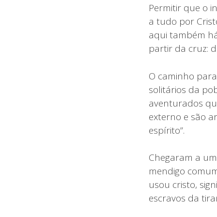
Permitir que o i
a tudo por Cris
aqui também há u
partir da cruz: 
O caminho para
solitários da p
aventurados qu
externo e são a
espírito”.
Chegaram a um e
mendigo comum n
usou cristo, sig
escravos da tira