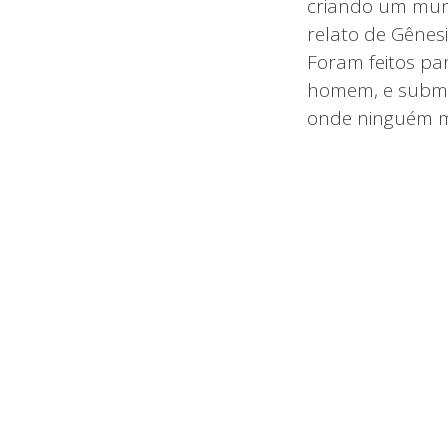
criando um mund
relato de Gênes
Foram feitos pa
homem, e subme
onde ninguém ma