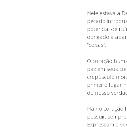
Nele estava a D
pecado introduz
potencial de r
obrigado a aban
“coisas”.
O coração human
paz em seus cor
crepúsculo mora
primeiro lugar 
do nosso verdad
Há no coração h
possuir, sempre
Expressam a ve