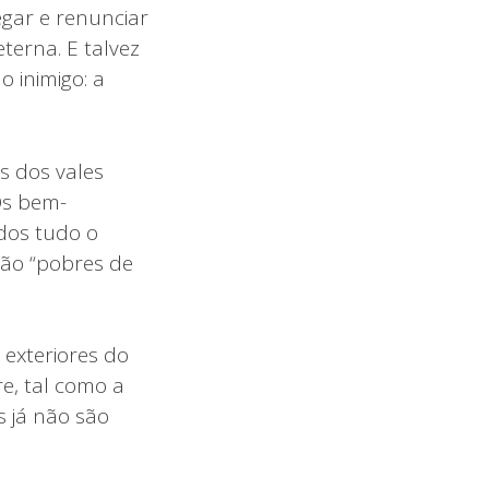
egar e renunciar
terna. E talvez
 inimigo: a
 dos vales
Os bem-
dos tudo o
São “pobres de
 exteriores do
e, tal como a
s já não são