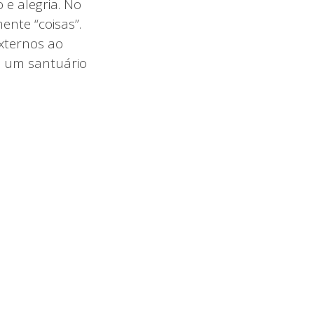
e alegria. No
nte “coisas”.
xternos ao
a um santuário