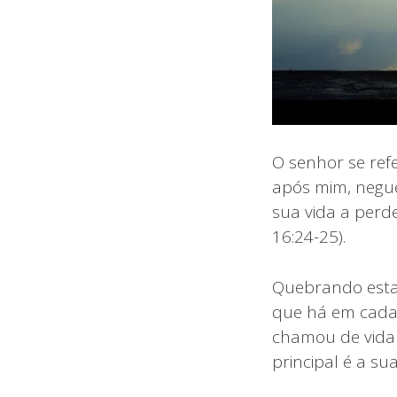
O senhor se refe
após mim, negue
sua vida a perd
16:24-25).
Quebrando esta
que há em cada 
chamou de vida 
principal é a su