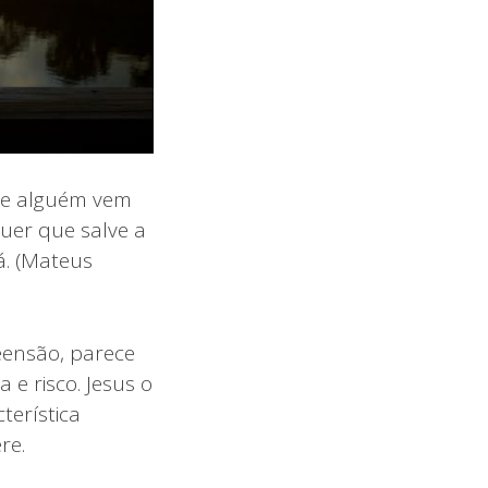
“Se alguém vem
uer que salve a
á. (Mateus
ensão, parece
e risco. Jesus o
terística
re.