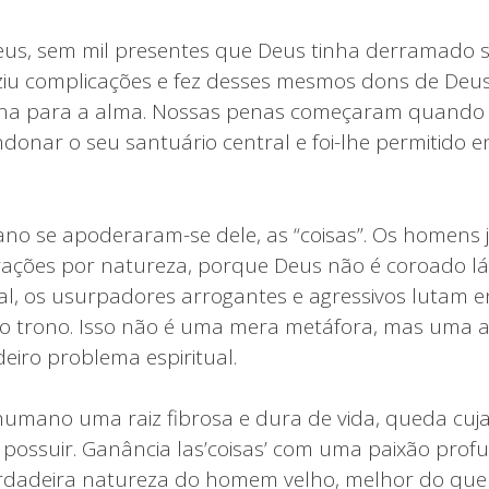
eus, sem mil presentes que Deus tinha derramado s
iu complicações e fez desses mesmos dons de Deu
uína para a alma. Nossas penas começaram quando 
donar o seu santuário central e foi-lhe permitido e
o se apoderaram-se dele, as “coisas”. Os homens 
ações por natureza, porque Deus não é coroado lá,
l, os usurpadores arrogantes e agressivos lutam en
no trono. Isso não é uma mera metáfora, mas uma a
eiro problema espiritual.
umano uma raiz fibrosa e dura de vida, queda cuj
 possuir. Ganância las’coisas’ com uma paixão profu
rdadeira natureza do homem velho, melhor do que 