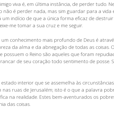
nimigo viva é, em última instância, de perder tudo. N
to não é perder nada, mas sim guardar para a vida e
m indício de que a única forma eficaz de destruir o
deixe-me tomar a sua cruz e me seguir.
 um conhecimento mais profundo de Deus é através
obreza da alma e da abnegação de todas as coisas. 
e possuem o Reino são aqueles que foram repudia
rrancar de seu coração todo sentimento de posse. 
stado interior que se assemelha às circunstâncias
as ruas de Jerusalém; isto é o que a palavra pobr
nifica na realidade. Estes bem-aventurados os pobre
nia das coisas.