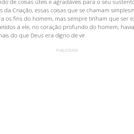
o de coisas úteis e agradáveis para o seu sustento 
is da Criação, essas coisas que se chamam simplesme
ra os fins do homem, mas sempre tinham que ser e
tidos a ele, no coração profundo do homem, havi
is do que Deus era digno de vir.
PUBLICIDADE