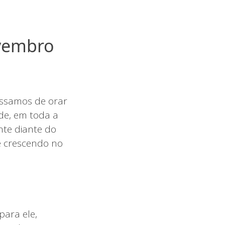
ovembro
essamos de orar
de, em toda a
nte diante do
e crescendo no
para ele,