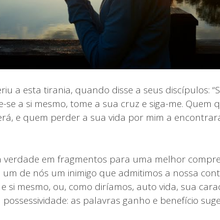
riu a esta tirania, quando disse a seus discípulos: 
-se a si mesmo, tome a sua cruz e siga-me. Quem q
erá, e quem perder a sua vida por mim a encontrar
 verdade em fragmentos para uma melhor compre
um de nós um inimigo que admitimos a nossa conta 
e si mesmo, ou, como diríamos, auto vida, sua carac
a possessividade: as palavras ganho e benefício suge