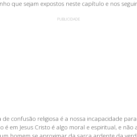
nho que sejam expostos neste capítulo e nos seguin
PUBLICIDADE
a de confusão religiosa é a nossa incapacidade par
o é em Jesus Cristo é algo moral e espiritual, e nã
e um homem se aproximar da sarça ardente da verd