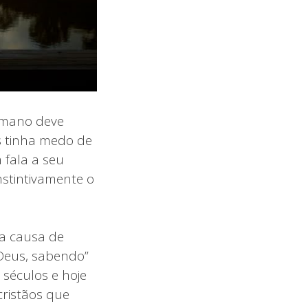
humano deve
s tinha medo de
 fala a seu
stintivamente o
ma causa de
 Deus, sabendo”
 séculos e hoje
ristãos que