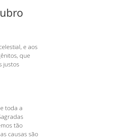
tubro
lestial, e aos
gênitos, que
s justos
e toda a
 Sagradas
demos tão
e as causas são