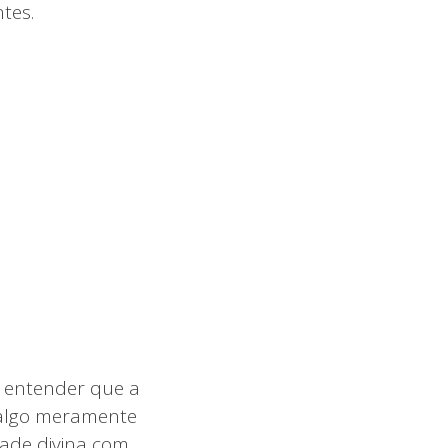
tes.
a entender que a
o algo meramente
ade divina com