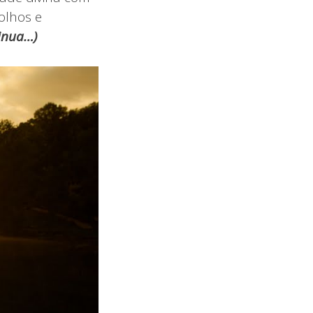
olhos e
inua…)