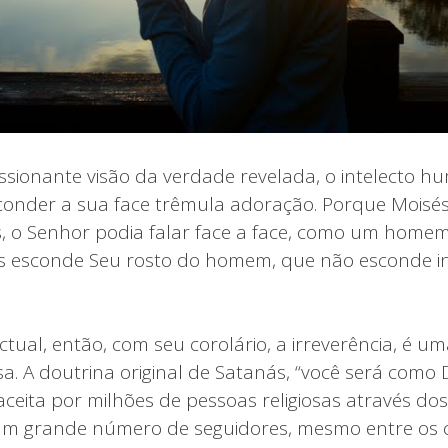
ssionante visão da verdade revelada, o intelecto 
sconder a sua face trêmula adoração. Porque Moisé
, o Senhor podia falar face a face, como um homem
s esconde Seu rosto do homem, que não esconde in
ctual, então, com seu corolário, a irreverência, é u
sa. A doutrina original de Satanás, “você será como
i aceita por milhões de pessoas religiosas através dos
m grande número de seguidores, mesmo entre os c