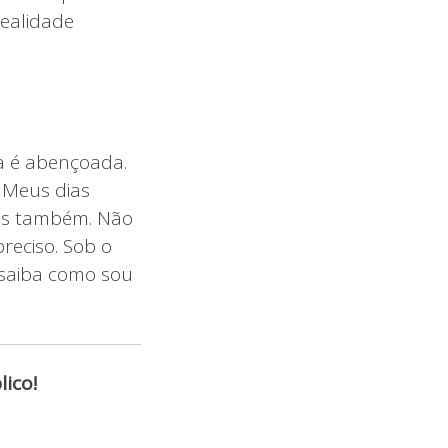
realidade
a é abençoada.
. Meus dias
hos também. Não
reciso. Sob o
e saiba como sou
ico!