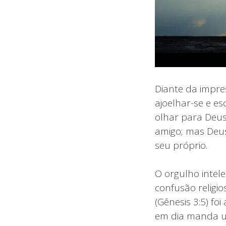
Diante da impre
ajoelhar-se e e
olhar para Deus
amigo; mas Deu
seu próprio.
O orgulho intele
confusão religio
(Gênesis 3:5) fo
em dia manda u