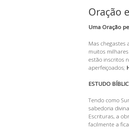
Oração e
Uma Oração pel
Mas chegastes ao
muitos milhares 
estão inscritos n
aperfeiçoados;
ESTUDO BÍBLI
Tendo como Sumo
sabedoria divin
Escrituras, a o
facilmente a fic