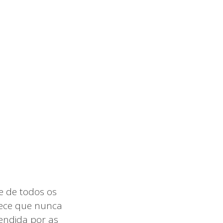
e de todos os
rece que nunca
endida por as