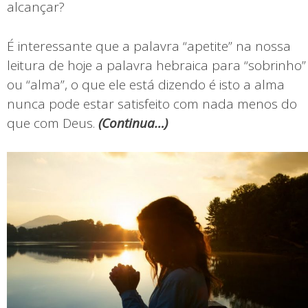
alcançar?
É interessante que a palavra “apetite” na nossa
leitura de hoje a palavra hebraica para “sobrinho”
ou “alma”, o que ele está dizendo é isto a alma
nunca pode estar satisfeito com nada menos do
que com Deus.
(
Continua…)