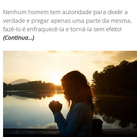
Nenhum homem tem autoridade para dividir a
verdade e pregar apenas uma parte da mesma,
fazê-lo é enfraquecê-la e torná-la sem efeito!
(
Continua…)