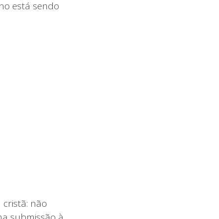
no está sendo
cristã: não
ma submissão à