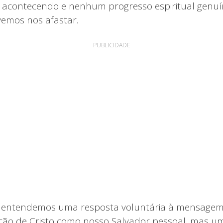
 acontecendo e nenhum progresso espiritual genuí
evemos nos afastar.
PUBLICIDADE
 entendemos uma resposta voluntária à mensagem 
ção de Cristo como nosso Salvador pessoal, mas u