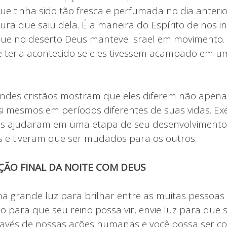
que tinha sido tão fresca e perfumada no dia anteri
ra que saiu dela. É a maneira do Espírito de nos in
 que no deserto Deus manteve Israel em movimento
 teria acontecido se eles tivessem acampado em u
andes cristãos mostram que eles diferem não apen
si mesmos em períodos diferentes de suas vidas. Exe
 os ajudaram em uma etapa de seu desenvolvimento
s e tiveram que ser mudados para os outros.
ÇÃO FINAL DA NOITE COM DEUS
a grande luz para brilhar entre as muitas pessoas 
ho para que seu reino possa vir, envie luz para qu
ravés de nossas ações humanas e você possa ser c