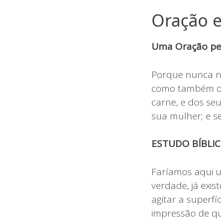
Oração e
Uma Oração pel
Porque nunca ni
como também o 
carne, e dos seu
sua mulher; e s
ESTUDO BÍBLI
Faríamos aqui u
verdade, já exi
agitar a superfí
impressão de qu