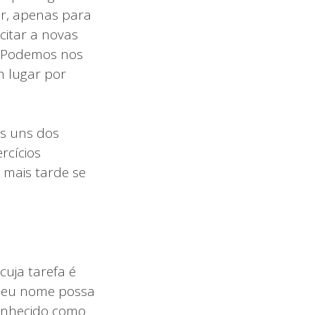
or, apenas para
citar a novas
. Podemos nos
m lugar por
as uns dos
rcícios
 mais tarde se
cuja tarefa é
e seu nome possa
onhecido como