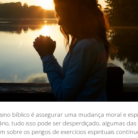
nsino bíblico é assegurar uma mudança moral e espi
rário, tudo isso pode ser desperdiçado, algumas das
m sobre os perigos de exercícios espirituais contín