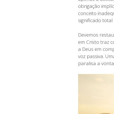
obrigação implí
conceito inadeq
significado tota
Devemos restaur
em Cristo traz 
a Deus em compl
voz passiva. Um
paralisa a von