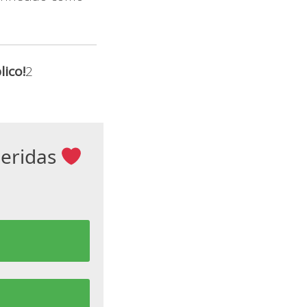
ico!
2
ueridas